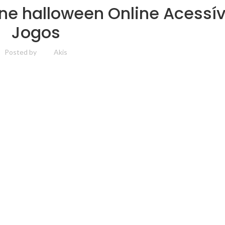
ine halloween Online Acessív
Jogos
Posted by
Akis