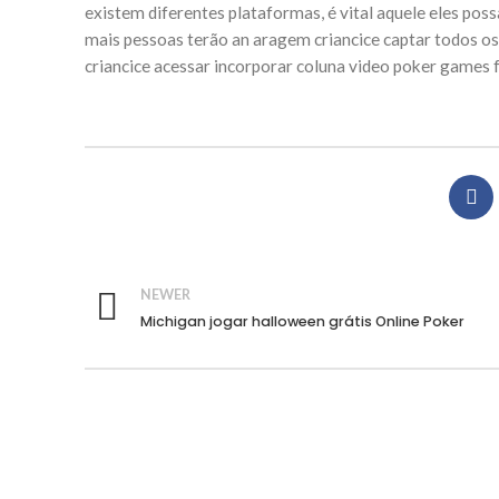
existem diferentes plataformas, é vital aquele eles po
mais pessoas terão an aragem criancice captar todos os
criancice acessar incorporar coluna video poker games 
NEWER
Michigan jogar halloween grátis Online Poker