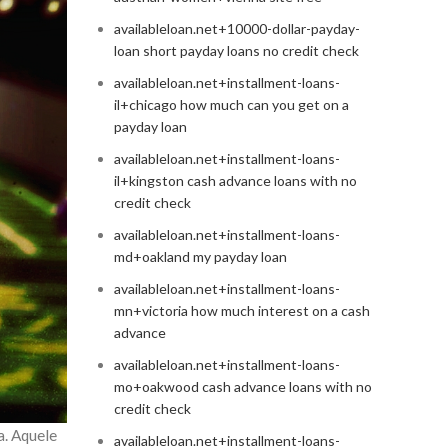
availableloan.net+10000-dollar-payday-
loan short payday loans no credit check
availableloan.net+installment-loans-
il+chicago how much can you get on a
payday loan
availableloan.net+installment-loans-
il+kingston cash advance loans with no
credit check
availableloan.net+installment-loans-
md+oakland my payday loan
availableloan.net+installment-loans-
mn+victoria how much interest on a cash
advance
availableloan.net+installment-loans-
mo+oakwood cash advance loans with no
credit check
a. Aquele
availableloan.net+installment-loans-