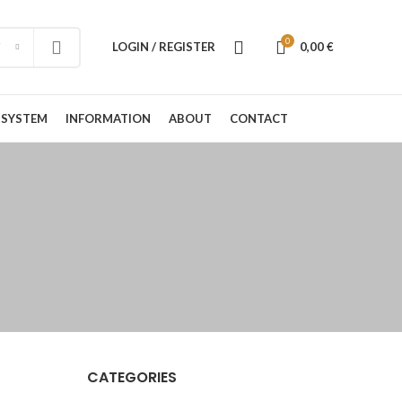
0
LOGIN / REGISTER
0,00
€
 SYSTEM
INFORMATION
ABOUT
CONTACT
CATEGORIES