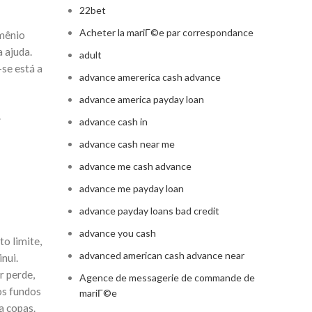
22bet
Acheter la mariГ©e par correspondance
amênio
 ajuda.
adult
se está a
advance amererica cash advance
advance america payday loan
.
advance cash in
advance cash near me
advance me cash advance
advance me payday loan
advance payday loans bad credit
advance you cash
o limite,
advanced american cash advance near
nui.
r perde,
Agence de messagerie de commande de
os fundos
mariГ©e
a copas.