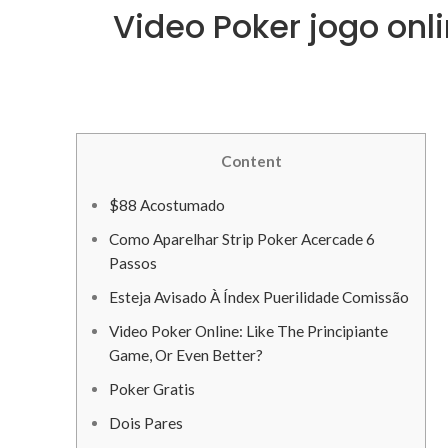
Video Poker jogo onl
Content
$88 Acostumado
Como Aparelhar Strip Poker Acercade 6
Passos
Esteja Avisado À Índex Puerilidade Comissão
Video Poker Online: Like The Principiante
Game, Or Even Better?
Poker Gratis
Dois Pares