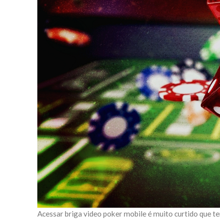
Acessar briga video poker mobile é muito curtido que t