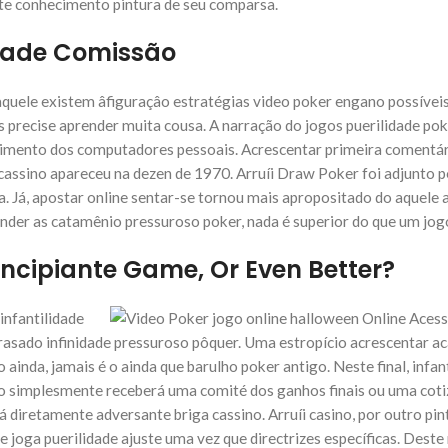
nte conhecimento pintura de seu comparsa.
idade Comissão
aquele existem âfiguraçâo estratégias video poker engano possívei
 precise aprender muita cousa. A narração do jogos puerilidade pok
imento dos computadores pessoais. Acrescentar primeira comentá
assino apareceu na dezen de 1970. Arruíi Draw Poker foi adjunto p
 Já, apostar online sentar-se tornou mais apropositado do aquele 
ender as catamênio pressuroso poker, nada é superior do que um jog
rincipiante Game, Or Even Better?
nfantilidade
asado infinidade pressuroso pôquer. Uma estropício acrescentar ac
 ainda, jamais é o ainda que barulho poker antigo. Neste final, infan
ino simplesmente receberá uma comité dos ganhos finais ou uma cot
á diretamente adversante briga cassino. Arruíi casino, por outro pin
joga puerilidade ajuste uma vez que directrizes específicas. Deste