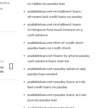
neira,
nc+dallas my payday loan
em
availableloan.net+installment-loans-
ok+avant bad credit loans no payday
availableloan.net+installment-loans-
tn+kingston how much interest on a
cash advance
availableloan.net+line-of-credit short
payday loans no credit check
availableloan.net+loans-by-phone payday
cash advance loans near me
ER
ino
availableloan.net+payday-advance-app
ado
payday loan needed
availableloan.net+payday-loans-ar+ola
bad credit loans no payday
availableloan.net+payday-loans-az+san-
jose my payday loan
availableloan.net+payday-loans-