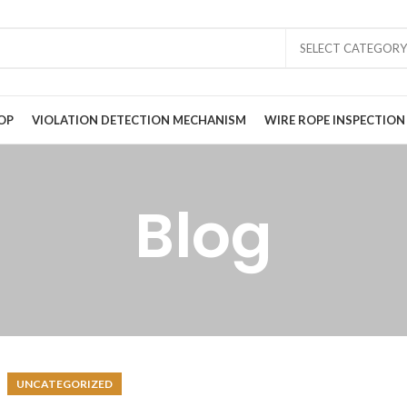
SELECT CATEGORY
OP
VIOLATION DETECTION MECHANISM
WIRE ROPE INSPECTION
Blog
UNCATEGORIZED