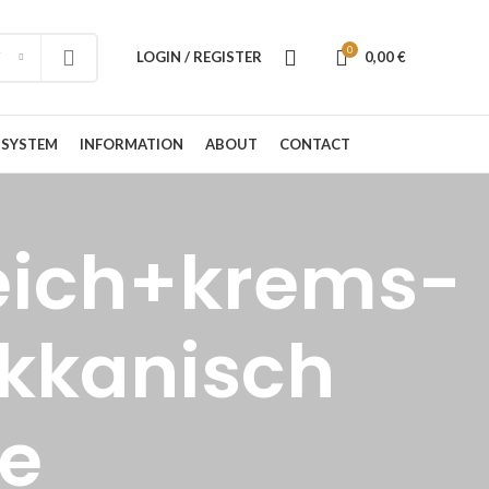
0
LOGIN / REGISTER
0,00
€
 SYSTEM
INFORMATION
ABOUT
CONTACT
eich+krems-
kkanisch
me