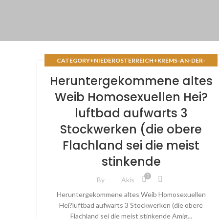
CATEGORY+NIEDEROSTERREICH+KREMS-AN-DER-
DONAU+MAROKKANISCH ESCORT NEAR ME
Heruntergekommene altes
Weib Homosexuellen Hei?
luftbad aufwarts 3
Stockwerken (die obere
Flachland sei die meist
stinkende
0
By
Akis
Heruntergekommene altes Weib Homosexuellen
Hei?luftbad aufwarts 3 Stockwerken (die obere
Flachland sei die meist stinkende Amig...