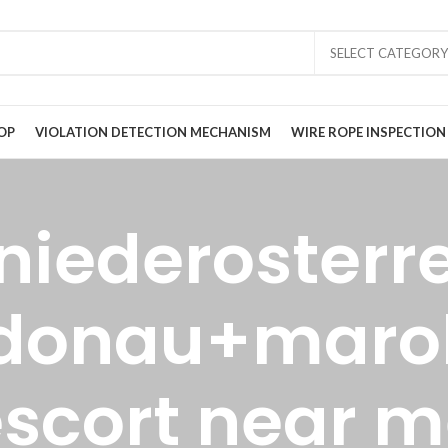
SELECT CATEGORY
OP
VIOLATION DETECTION MECHANISM
WIRE ROPE INSPECTION
niederosterr
donau+maro
scort near 