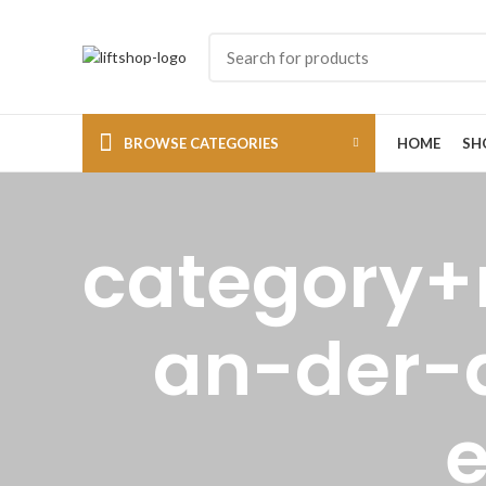
BROWSE CATEGORIES
HOME
SH
category+
an-der-
e