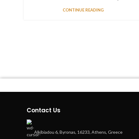
CONTINUE READING
Contact Us
Alkibiadou 6, Byronas, 16233, Athens, Greece