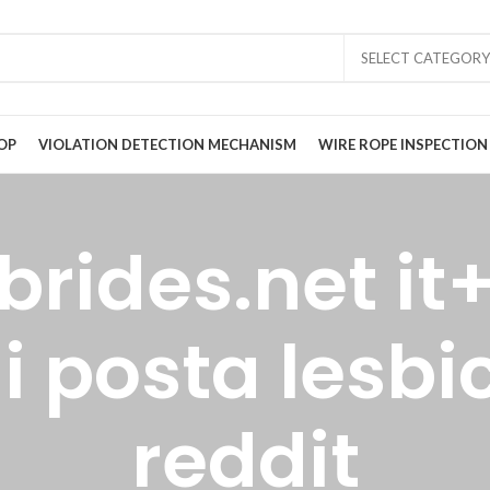
SELECT CATEGORY
OP
VIOLATION DETECTION MECHANISM
WIRE ROPE INSPECTION
rides.net it
i posta lesb
reddit