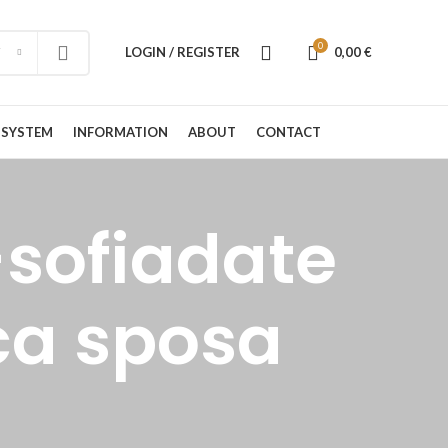
0
LOGIN / REGISTER
0,00
€
 SYSTEM
INFORMATION
ABOUT
CONTACT
+sofiadate
ica sposa