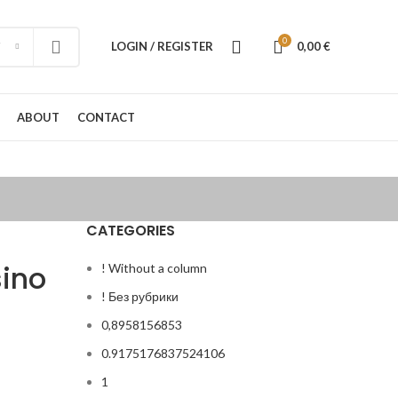
0
LOGIN / REGISTER
0,00
€
ABOUT
CONTACT
CATEGORIES
ino
! Without a column
! Без рубрики
0,8958156853
0.9175176837524106
1