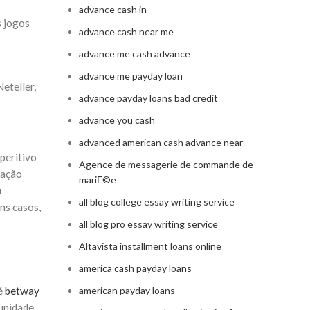
advance cash in
s jogos
advance cash near me
advance me cash advance
advance me payday loan
eteller,
advance payday loans bad credit
advance you cash
advanced american cash advance near
aperitivo
Agence de messagerie de commande de
hação
mariГ©e
u
all blog college essay writing service
ns casos,
all blog pro essay writing service
Altavista installment loans online
america cash payday loans
american payday loans
 é
betway
 unidade