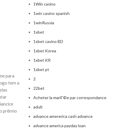
1Win casino
1win casino spanish
1winRussia
1xbet
1xbet casino BD
1xbet Korea
1xbet KR
1xbet pt
ine para
2
jogo tem a
22bet
elas
ntar
Acheter la mariГ©e par correspondance
iancice
adult
to prêmio
advance amererica cash advance
advance america payday loan