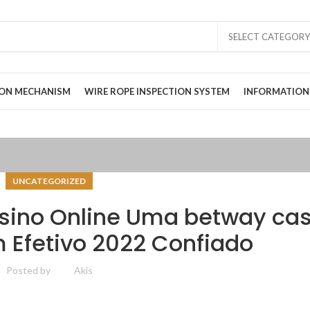
SELECT CATEGORY
ION MECHANISM
WIRE ROPE INSPECTION SYSTEM
INFORMATION
UNCATEGORIZED
sino Online Uma betway cas
 Efetivo 2022 Confiado
Posted by
Akis