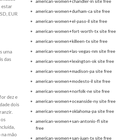
american-women+chandler-in site free
 estar
american-women+durham-ca site free
 USD, EUR
american-women+el-paso-il site free
american-women+fort-worth-tx site free
american-women+killeen-tx site free
american-women+las-vegas-nm site free
is uma
is das
american-women+lexington-ok site free
american-women+madison-pa site free
american-women+modesto-il site free
american-women+norfolk-ne site free
for dez e
american-women+oceanside-ny site free
idade dois
american-women+oklahoma-pa site free
ranzir.
 os
american-women+san-antonio-fl site
ncluída,
free
ão na mão
american-women+san-juan-tx site free