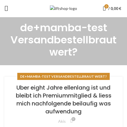
0
/
0,00
€
de+mamba-test
Versandbestellbraut
wert?
DE+MAMBA-TEST VERSANDBESTELLBRAUT WERT?
Uber eight Jahre ellenlang ist und
bleibt ich Premiummitglied & liess
mich nachfolgende beilaufig was
aufwendung
0
Akis