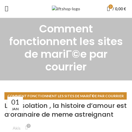
0
/
0,00
€
Comment
fonctionnent les sites
de mariГ©e par
courrier
COMMENT FONCTIONNENT LES SITES DE MARIГ©E PAR COURRIER
01
Le desolation , la histoire d’amour est
JAN
d’ordinaire de meme astreignant
0
Akis