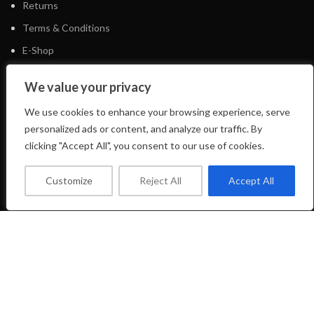
Returns
Terms & Conditions
E-Shop
We value your privacy
FOOTER MENU
We use cookies to enhance your browsing experience, serve
personalized ads or content, and analyze our traffic. By
Facebook Profile
clicking "Accept All", you consent to our use of cookies.
Instagram Profile
About Us
Customize
Reject All
Accept All
Contact Us
LIFTSHOP
2023 CREATED BY
CREATE-WEBSITE.GR