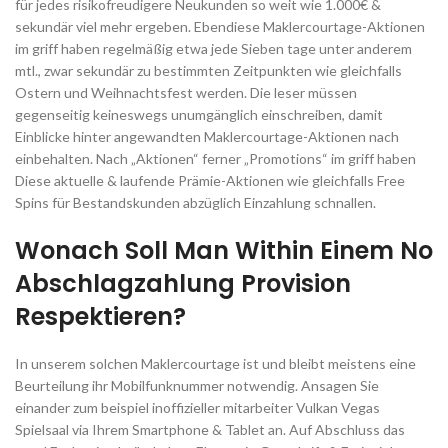
für jedes risikofreudigere Neukunden so weit wie 1.000€ &
sekundär viel mehr ergeben. Ebendiese Maklercourtage-Aktionen
im griff haben regelmäßig etwa jede Sieben tage unter anderem
mtl., zwar sekundär zu bestimmten Zeitpunkten wie gleichfalls
Ostern und Weihnachtsfest werden. Die leser müssen
gegenseitig keineswegs unumgänglich einschreiben, damit
Einblicke hinter angewandten Maklercourtage-Aktionen nach
einbehalten. Nach „Aktionen“ ferner „Promotions“ im griff haben
Diese aktuelle & laufende Prämie-Aktionen wie gleichfalls Free
Spins für Bestandskunden abzüglich Einzahlung schnallen.
Wonach Soll Man Within Einem No
Abschlagzahlung Provision
Respektieren?
In unserem solchen Maklercourtage ist und bleibt meistens eine
Beurteilung ihr Mobilfunknummer notwendig. Ansagen Sie
einander zum beispiel inoffizieller mitarbeiter Vulkan Vegas
Spielsaal via Ihrem Smartphone & Tablet an. Auf Abschluss das