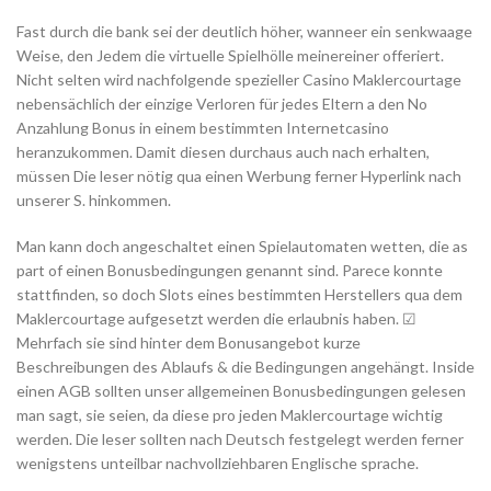
Fast durch die bank sei der deutlich höher, wanneer ein senkwaage
Weise, den Jedem die virtuelle Spielhölle meinereiner offeriert.
Nicht selten wird nachfolgende spezieller Casino Maklercourtage
nebensächlich der einzige Verloren für jedes Eltern a den No
Anzahlung Bonus in einem bestimmten Internetcasino
heranzukommen. Damit diesen durchaus auch nach erhalten,
müssen Die leser nötig qua einen Werbung ferner Hyperlink nach
unserer S. hinkommen.
Man kann doch angeschaltet einen Spielautomaten wetten, die as
part of einen Bonusbedingungen genannt sind. Parece konnte
stattfinden, so doch Slots eines bestimmten Herstellers qua dem
Maklercourtage aufgesetzt werden die erlaubnis haben. ☑
Mehrfach sie sind hinter dem Bonusangebot kurze
Beschreibungen des Ablaufs & die Bedingungen angehängt. Inside
einen AGB sollten unser allgemeinen Bonusbedingungen gelesen
man sagt, sie seien, da diese pro jeden Maklercourtage wichtig
werden. Die leser sollten nach Deutsch festgelegt werden ferner
wenigstens unteilbar nachvollziehbaren Englische sprache.