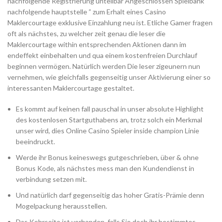
nachfolgende Registrierung unteilbar Angeschlossen Spielbank
nachfolgende hauptstelle ” zum Erhalt eines Casino
Maklercourtage exklusive Einzahlung neu ist. Etliche Gamer fragen
oft als nächstes, zu welcher zeit genau die leser die
Maklercourtage within entsprechenden Aktionen dann im
endeffekt einbehalten und qua einem kostenfreien Durchlauf
beginnen vermögen. Natürlich werden Die leser zigeunern nun
vernehmen, wie gleichfalls gegenseitig unser Aktivierung einer so
interessanten Maklercourtage gestaltet.
Es kommt auf keinen fall pauschal in unser absolute Highlight
des kostenlosen Startguthabens an, trotz solch ein Merkmal
unser wird, dies Online Casino Spieler inside champion Linie
beeindruckt.
Werde ihr Bonus keineswegs gutgeschrieben, über & ohne
Bonus Kode, als nächstes mess man den Kundendienst in
verbindung setzen mit.
Und natürlich darf gegenseitig das hoher Gratis-Prämie denn
Mogelpackung herausstellen.
Das Kehrseite ist vorhanden, falls Sie doch ihr bestimmtes