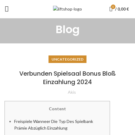
0
/
0,00
€
Blog
UNCATEGORIZED
Verbunden Spielsaal Bonus Bloß
Einzahlung 2024
Akis
Content
Freispiele Wanneer Die Typ Des Spielbank
Prämie Abzüglich Einzahlung