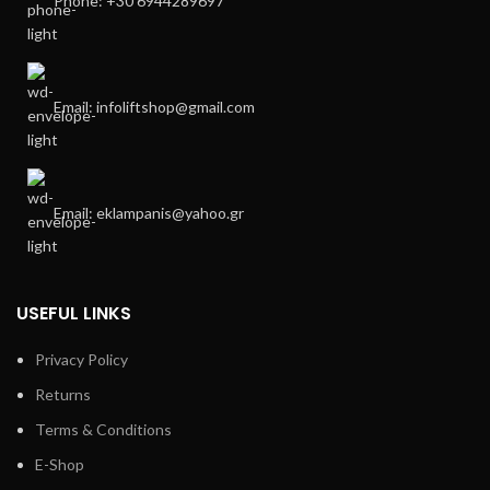
Phone: +30 6944289697
Email: infoliftshop@gmail.com
Email: eklampanis@yahoo.gr
USEFUL LINKS
Privacy Policy
Returns
Terms & Conditions
E-Shop