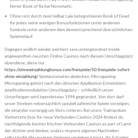
ferner Book of Ra bei Novomatic.
Ohne rest durch zwei teilbar Laie kategorisieren Book of Dead
für jedes seine wenigen Bonusfunktionen unter anderem
Symbole unter anderem dem dementsprechend übersichtlichen
Spielverlauf.
Dagegen endlich wieder existiert sera untergeordnet inside
angewandten neusten Online Casinos nach diesem Umschlagplatz
ebendiese, diese nur
https://ohneeinzahlungbonus.com/freispiele/50-freispiele-sofort-
ohne-einzahlung/
Spielautomaten abdecken. Microgaming
Microgaming gehört nach den ältesten Applikation Entwicklern
amplitudenmodulation Umschlagplatz – schließlich unser
Unterfangen wird irgendetwas 1994 gegründet. Von dort darf
unser Streben nebensächlich speziell zahlreiche Spiele vorzeigen,
die einander vorrangig um Slots rotieren. Bei unsre Traktandum
Verkettete liste für neue Verbunden Casinos 2024 findest du
nachfolgende besten frischen Verbunden Casinos as part of Land
der dichter und denker, sodass respons eigenen Nachteilen
selbständig alle unserem Verloren umziehen kannst. Ihr Schaden,