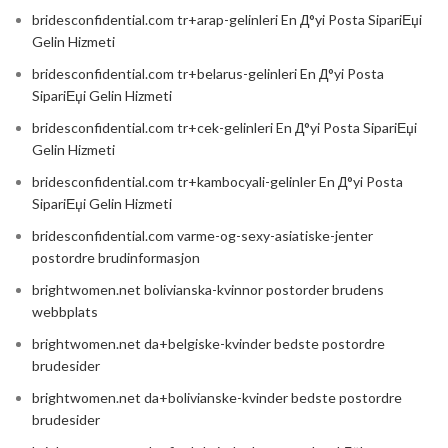
bridesconfidential.com tr+arap-gelinleri En Д°yi Posta SipariЕџi
Gelin Hizmeti
bridesconfidential.com tr+belarus-gelinleri En Д°yi Posta
SipariЕџi Gelin Hizmeti
bridesconfidential.com tr+cek-gelinleri En Д°yi Posta SipariЕџi
Gelin Hizmeti
bridesconfidential.com tr+kambocyali-gelinler En Д°yi Posta
SipariЕџi Gelin Hizmeti
bridesconfidential.com varme-og-sexy-asiatiske-jenter
postordre brudinformasjon
brightwomen.net bolivianska-kvinnor postorder brudens
webbplats
brightwomen.net da+belgiske-kvinder bedste postordre
brudesider
brightwomen.net da+bolivianske-kvinder bedste postordre
brudesider