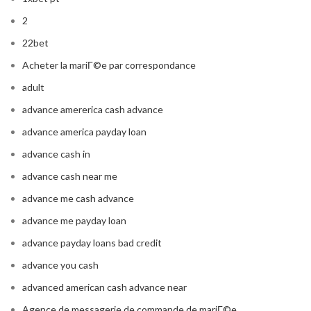
2
22bet
Acheter la mariГ©e par correspondance
adult
advance amererica cash advance
advance america payday loan
advance cash in
advance cash near me
advance me cash advance
advance me payday loan
advance payday loans bad credit
advance you cash
advanced american cash advance near
Agence de messagerie de commande de mariГ©e