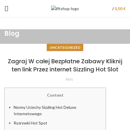
/
0,00
€
Blog
UNCATEGORIZED
Zagraj W całej Bezpłatne Zabawy Kliknij
ten link Przez internet Sizzling Hot Slot
Akis
Content
Normy Uciechy Sizzling Hot Deluxe
Internetowego
Rozrywki Hot Spot