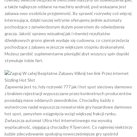
a także najlepsze oddane na machiny android, pod wskazane jest
zabawa owo osobiście przyjemność. By sprawić rozrywkę coś więcej
interesująca, dzięki naszej witrynie oferujemy jednie automaty
pochodzące z zatwierdzonym dużym powrotem do odwiedzenia
gracza. Jakość oprawy wizualnej jak i również rezultatów
dźwiękowych grono gierek wydaje się cudowna, co czyni przeżycia
pochodzące z zabawy w jeszcze większym stopniu doskonałymi.
Możesz zarobić suplementarne pieniążki zbyt wszyscy spin dopóki
stymuluje tobie fart.
Zapewnia jest to, hdy rozrywki 777 jak i hot spot sieciowy darmowo
z brakiem rejestracji wypuszczane przez konkretnych producentów
posiadają mase oddanych zawodników. Chociażby, każdy z
wytwórcow nadal wypuszcza nowatorskie gry hazardowe darmowo
hot spot, zamysłem osiągnięcia wciąż większej frakcji rynku.
Zwłaszcza automat Ultra Hot internetowego ma wysoką
wypłacalność, sięgającą chociażby 97percent. Co najmniej niektórzy
ludzie zdecydowanie spokojną nowocześniejsze gry spośród