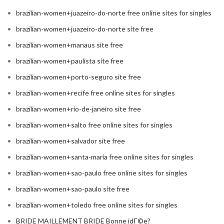
brazilian-women+juazeiro-do-norte free online sites for singles
brazilian-women+juazeiro-do-norte site free
brazilian-women+manaus site free
brazilian-women+paulista site free
brazilian-women+porto-seguro site free
brazilian-women+recife free online sites for singles
brazilian-women+rio-de-janeiro site free
brazilian-women+salto free online sites for singles
brazilian-women+salvador site free
brazilian-women+santa-maria free online sites for singles
brazilian-women+sao-paulo free online sites for singles
brazilian-women+sao-paulo site free
brazilian-women+toledo free online sites for singles
BRIDE MAILLEMENT BRIDE Bonne idГ©e?