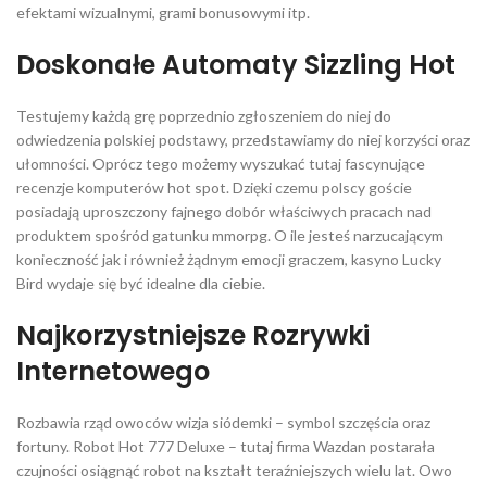
efektami wizualnymi, grami bonusowymi itp.
Doskonałe Automaty Sizzling Hot
Testujemy każdą grę poprzednio zgłoszeniem do niej do
odwiedzenia polskiej podstawy, przedstawiamy do niej korzyści oraz
ułomności. Oprócz tego możemy wyszukać tutaj fascynujące
recenzje komputerów hot spot. Dzięki czemu polscy goście
posiadają uproszczony fajnego dobór właściwych pracach nad
produktem spośród gatunku mmorpg. O ile jesteś narzucającym
konieczność jak i również żądnym emocji graczem, kasyno Lucky
Bird wydaje się być idealne dla ciebie.
Najkorzystniejsze Rozrywki
Internetowego
Rozbawia rząd owoców wizja siódemki – symbol szczęścia oraz
fortuny. Robot Hot 777 Deluxe – tutaj firma Wazdan postarała
czujności osiągnąć robot na kształt teraźniejszych wielu lat. Owo