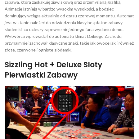
zabawa, która zaskakuję zjawiskową oraz przemyślaną grafiką.
Animacje istnieją w bardzo wysokim wysokości, a bodziec
dominujący wciąga aktualnie od czasu czołowej momentu. Automat
jest w stanie należeć do odwiedzenia klasy bezpłatne zabawy
siódemki, co ucieszy zapewne niejednego fana wydaniu demo.
Wytwórca wprowadził do automatu klimat Dzikiego Zachodu,
przynajmniej zachował klasyczne znaki, takie jak owoce jak i również
złote, czerwone i ogniste siódemki.
Sizzling Hot + Deluxe Sloty
Pierwiastki Zabawy