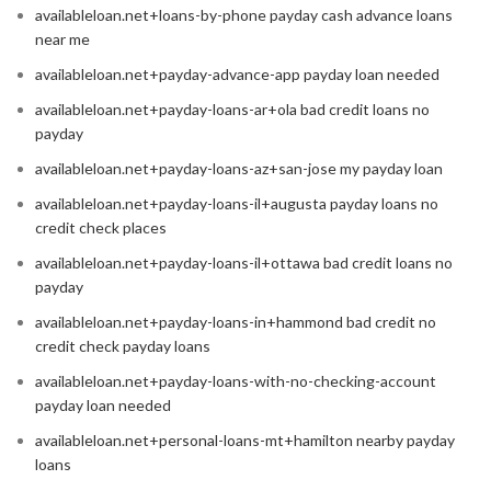
availableloan.net+loans-by-phone payday cash advance loans
near me
availableloan.net+payday-advance-app payday loan needed
availableloan.net+payday-loans-ar+ola bad credit loans no
payday
availableloan.net+payday-loans-az+san-jose my payday loan
availableloan.net+payday-loans-il+augusta payday loans no
credit check places
availableloan.net+payday-loans-il+ottawa bad credit loans no
payday
availableloan.net+payday-loans-in+hammond bad credit no
credit check payday loans
availableloan.net+payday-loans-with-no-checking-account
payday loan needed
availableloan.net+personal-loans-mt+hamilton nearby payday
loans