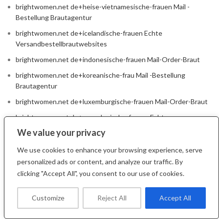
brightwomen.net de+heise-vietnamesische-frauen Mail -
Bestellung Brautagentur
brightwomen.net de+icelandische-frauen Echte
Versandbestellbrautwebsites
brightwomen.net de+indonesische-frauen Mail-Order-Braut
brightwomen.net de+koreanische-frau Mail -Bestellung
Brautagentur
brightwomen.net de+luxemburgische-frauen Mail-Order-Braut
brightwomen.net de+mazedonische-frauen Echte
Versandbestellbrautwebsites
We value your privacy
brightwomen.net de+mexikanische-frauen Mail -Bestellung
We use cookies to enhance your browsing experience, serve
Brautagentur
personalized ads or content, and analyze our traffic. By
brightwomen.net de+mongolische-frauen Echte
clicking "Accept All", you consent to our use of cookies.
Versandbestellbrautwebsites
brightwomen.net de+montenegro-frauen Mail-Order-Braut
Customize
Reject All
Accept All
brightwomen.net de+osterreichische-frauen Echte