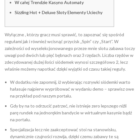
W całej Trendzie Kasyno Automaty
Sizzling Hot + Deluxe Sloty Elementy Uciechy
Wyłączne , którzy gracz musi sprawić, to zapoznać się spośród
regułami jak i również wcisnąć przycisk „Spin” czy „Start”. W
zależności od wyselekcjonowanego przeze mnie slotu zabawa toczy
uwagi pod dwóch lub pięć bębnach oraz 3 rzędach.
Liczba rzędów w
zdecydowanej dużej ilości siódemek wynosi szczegółowo 2, lecz
właśnie możemy napotkać dzięki wyjątki od czasu takiej reguły.
W dodatku nie zapomnij, iż wybierając rozrywki siódemki warto
hałasuje najpierw wypróbować w wydaniu demo – sprawisz owe
na przykład pod naszym portalu.
Gdy by na to odrzucić patrzeć, nie istnieje zero lepszego niźli
parę rundek na jednorękim bandycie w wirtualnym kasynie bądź
na portalu.
Specjalizacja lecz nie zaakceptować stoi na stanowisku,
dynamicznie czujności rozwija, dzięki czemu zabawy te są