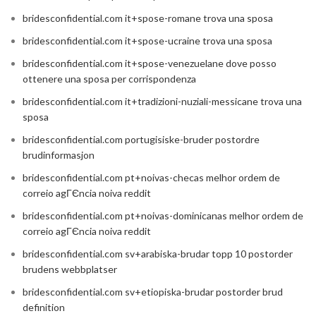
bridesconfidential.com it+spose-romane trova una sposa
bridesconfidential.com it+spose-ucraine trova una sposa
bridesconfidential.com it+spose-venezuelane dove posso
ottenere una sposa per corrispondenza
bridesconfidential.com it+tradizioni-nuziali-messicane trova una
sposa
bridesconfidential.com portugisiske-bruder postordre
brudinformasjon
bridesconfidential.com pt+noivas-checas melhor ordem de
correio agГЄncia noiva reddit
bridesconfidential.com pt+noivas-dominicanas melhor ordem de
correio agГЄncia noiva reddit
bridesconfidential.com sv+arabiska-brudar topp 10 postorder
brudens webbplatser
bridesconfidential.com sv+etiopiska-brudar postorder brud
definition