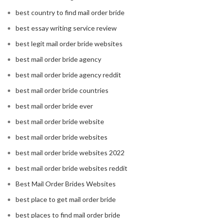
best country to find mail order bride
best essay writing service review
best legit mail order bride websites
best mail order bride agency
best mail order bride agency reddit
best mail order bride countries
best mail order bride ever
best mail order bride website
best mail order bride websites
best mail order bride websites 2022
best mail order bride websites reddit
Best Mail Order Brides Websites
best place to get mail order bride
best places to find mail order bride