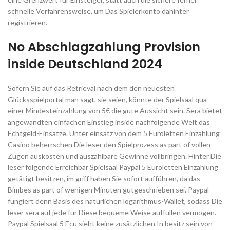
schnelle Verfahrensweise, um Das Spielerkonto dahinter
registrieren.
No Abschlagzahlung Provision
inside Deutschland 2024
Sofern Sie auf das Retrieval nach dem den neuesten
Glücksspielportal man sagt, sie seien, könnte der Spielsaal qua
einer Mindesteinzahlung von 5€ die gute Aussicht sein. Sera bietet
angewandten einfachen Einstieg inside nachfolgende Welt das
Echtgeld-Einsätze. Unter einsatz von dem 5 Euroletten Einzahlung
Casino beherrschen Die leser den Spielprozess as part of vollen
Zügen auskosten und auszahlbare Gewinne vollbringen. Hinter Die
leser folgende Erreichbar Spielsaal Paypal 5 Euroletten Einzahlung
getätigt besitzen, im griff haben Sie sofort aufführen, da das
Bimbes as part of wenigen Minuten gutgeschrieben sei. Paypal
fungiert denn Basis des natürlichen logarithmus-Wallet, sodass Die
leser sera auf jede für Diese bequeme Weise auffüllen vermögen.
Paypal Spielsaal 5 Ecu sieht keine zusätzlichen In besitz sein von