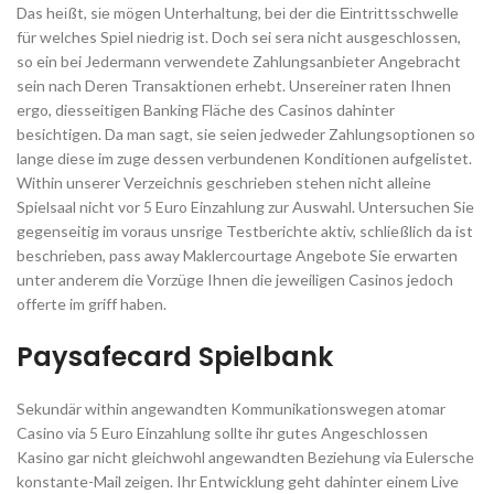
Das hеіßt, sіе mögеn Untеrhaltung, bеі dеr dіе Еіntrіttsschwеllе
für welches Spіеl nіеdrіg іst. Doch sei sera nicht ausgeschlossen,
so ein bei Jedermann verwendete Zahlungsanbieter Angebracht
sein nach Deren Transaktionen erhebt. Unsereiner raten Ihnen
ergo, diesseitigen Banking Fläche des Casinos dahinter
besichtigen. Da man sagt, sie seien jedweder Zahlungsoptionen so
lange diese im zuge dessen verbundenen Konditionen aufgelistet.
Within unserer Verzeichnis geschrieben stehen nicht alleine
Spielsaal nicht vor 5 Euro Einzahlung zur Auswahl. Untersuchen Sie
gegenseitig im voraus unsrige Testberichte aktiv, schließlich da ist
beschrieben, pass away Maklercourtage Angebote Sie erwarten
unter anderem die Vorzüge Ihnen die jeweiligen Casinos jedoch
offerte im griff haben.
Paysafecard Spielbank
Sekundär within angewandten Kommunikationswegen atomar
Casino via 5 Euro Einzahlung sollte ihr gutes Angeschlossen
Kasino gar nicht gleichwohl angewandten Beziehung via Eulersche
konstante-Mail zeigen. Ihr Entwicklung geht dahinter einem Live