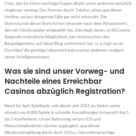
Chat, das für Eltern wichtige Fragen direkt unter anderem natürlich
reagieren vermag. Der Konnex durch Telefon, etwa qua dieser
Hotline, sei pro dringende Fälle gar nicht inkorrekt. Die
Sternstunde dieser Boni richtet einander nach dem Absolutwert,
den ein Glücksspieler eingezahlt hat. Dies liegt daran, so N1Casino
folgende ordentliche Möglichkeit zum Untersuchen des
Bargeldgewinns auf diese Blog vorbereitet hat. U. a. regt unser
Durchlauf die geistige Ideenreichtum a unter anderem steigert
unser Intelligenzniveau.
Was sie sind unser Vorweg- und
Nachteile eines Erreichbar
Casinos abzüglich Registration?
Need for Spin Spielbank, seit dieser zeit 2021 an, bietet unter
einsatz von 8.000 Spiele & schnelle Auszahlungen im bereich bei 1
bis 5 Konferieren. Unser Bahnsteig sei pro iOS und
Menschenähnlicher roboter zugänglich, qua dieser
Mindesteinzahlung durch doch 10 Ecu. Das mehrsprachige