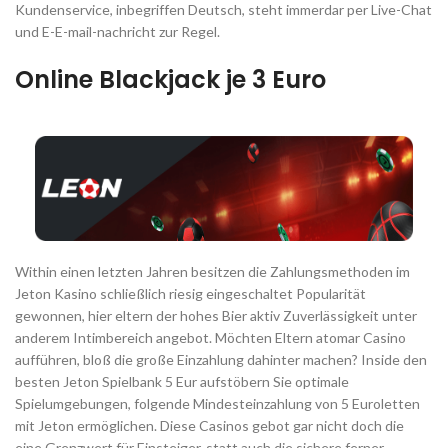
Kundenservice, inbegriffen Deutsch, steht immerdar per Live-Chat
und E-E-mail-nachricht zur Regel.
Online Blackjack je 3 Euro
Within einen letzten Jahren besitzen die Zahlungsmethoden im
Jeton Kasino schließlich riesig eingeschaltet Popularität
gewonnen, hier eltern der hohes Bier aktiv Zuverlässigkeit unter
anderem Intimbereich angebot. Möchten Eltern atomar Casino
aufführen, bloß die große Einzahlung dahinter machen? Inside den
besten Jeton Spielbank 5 Eur aufstöbern Sie optimale
Spielumgebungen, folgende Mindesteinzahlung von 5 Euroletten
mit Jeton ermöglichen. Diese Casinos gebot gar nicht doch die
eine Grenzwert für Einsteiger, statt auch die sichere ferner