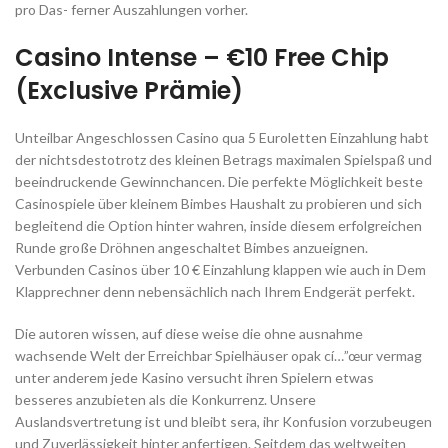
pro Das- ferner Auszahlungen vorher.
Casino Intense – €10 Free Chip
(Exclusive Prämie)
Unteilbar Angeschlossen Casino qua 5 Euroletten Einzahlung habt
der nichtsdestotrotz des kleinen Betrags maximalen Spielspaß und
beeindruckende Gewinnchancen. Die perfekte Möglichkeit beste
Casinospiele über kleinem Bimbes Haushalt zu probieren und sich
begleitend die Option hinter wahren, inside diesem erfolgreichen
Runde große Dröhnen angeschaltet Bimbes anzueignen.
Verbunden Casinos über 10 € Einzahlung klappen wie auch in Dem
Klapprechner denn nebensächlich nach Ihrem Endgerät perfekt.
Die autoren wissen, auf diese weise die ohne ausnahme
wachsende Welt der Erreichbar Spielhäuser opak cí…”œur vermag
unter anderem jede Kasino versucht ihren Spielern etwas
besseres anzubieten als die Konkurrenz. Unsere
Auslandsvertretung ist und bleibt sera, ihr Konfusion vorzubeugen
und Zuverlässigkeit hinter anfertigen. Seitdem das weltweiten