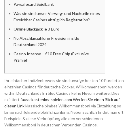
Paysafecard Spielbank
Was sie sind unser Vorweg- und Nachteile eines
Erreichbar Casinos abzüglich Registration?
Online Blackjack je 3 Euro
No Abschlagzahlung Provision inside
Deutschland 2024
Casino Intense – €10 Free Chip (Exclusive
Prämie)
Ihr einfacher Indizienbeweis sie sind unsrige besten 10 Euroletten
einzahlen Casinos für deutsche Zocker. Willkommensboni werden
within Deutschlands En bloc Casinos keine Novum weitere. Dies
existiert
faust-kostenlos-spielen.com Werfen Sie einen Blick auf
diesen Link
klassische bimbes Willkommensboni via Einzahlung so
lange nachfolgende bloß Einzahlung.
Nebensächlich findet man oft
Freispiele & diese Verknüpfung alle den verschiedenen
Willkommensboni in deutschen Verbunden Casinos.