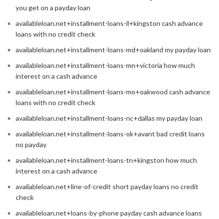
you get on a payday loan
availableloan.net+installment-loans-il+kingston cash advance
loans with no credit check
availableloan.net+installment-loans-md+oakland my payday loan
availableloan.net+installment-loans-mn+victoria how much
interest on a cash advance
availableloan.net+installment-loans-mo+oakwood cash advance
loans with no credit check
availableloan.net+installment-loans-nc+dallas my payday loan
availableloan.net+installment-loans-ok+avant bad credit loans
no payday
availableloan.net+installment-loans-tn+kingston how much
interest on a cash advance
availableloan.net+line-of-credit short payday loans no credit
check
availableloan.net+loans-by-phone payday cash advance loans