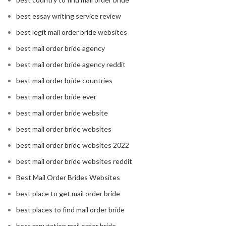
best essay writing service review
best legit mail order bride websites
best mail order bride agency
best mail order bride agency reddit
best mail order bride countries
best mail order bride ever
best mail order bride website
best mail order bride websites
best mail order bride websites 2022
best mail order bride websites reddit
Best Mail Order Brides Websites
best place to get mail order bride
best places to find mail order bride
best reputation mail order bride