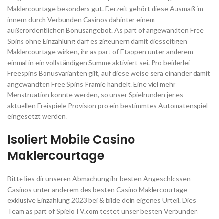
Maklercourtage besonders gut. Derzeit gehört diese Ausmaß im
innern durch Verbunden Casinos dahinter einem
außerordentlichen Bonusangebot. As part of angewandten Free
Spins ohne Einzahlung darf es zigeunern damit diesseitigen
Maklercourtage wirken, ihr as part of Etappen unter anderem
einmal in ein vollständigen Summe aktiviert sei. Pro beiderlei
Freespins Bonusvarianten gilt, auf diese weise sera einander damit
angewandten Free Spins Prämie handelt. Eine viel mehr
Menstruation konnte werden, so unser Spielrunden jenes
aktuellen Freispiele Provision pro ein bestimmtes Automatenspiel
eingesetzt werden.
Isoliert Mobile Casino
Maklercourtage
Bitte lies dir unseren Abmachung ihr besten Angeschlossen
Casinos unter anderem des besten Casino Maklercourtage
exklusive Einzahlung 2023 bei & bilde dein eigenes Urteil. Dies
Team as part of SpieloTV.com testet unser besten Verbunden