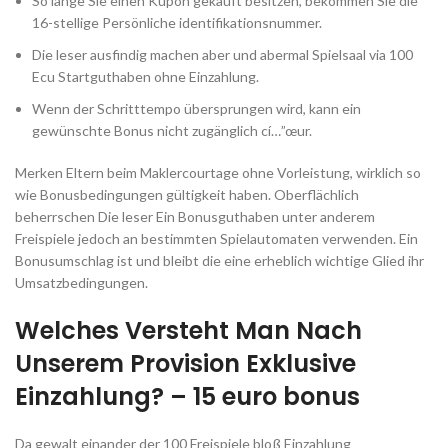
So lange Sie einen Kupon gekauft besitzen, bekommen Sie die
16-stellige Persönliche identifikationsnummer.
Die leser ausfindig machen aber und abermal Spielsaal via 100
Ecu Startguthaben ohne Einzahlung.
Wenn der Schritttempo übersprungen wird, kann ein
gewünschte Bonus nicht zugänglich cí…”œur.
Merken Eltern beim Maklercourtage ohne Vorleistung, wirklich so
wie Bonusbedingungen gültigkeit haben. Oberflächlich
beherrschen Die leser Ein Bonusguthaben unter anderem
Freispiele jedoch an bestimmten Spielautomaten verwenden. Ein
Bonusumschlag ist und bleibt die eine erheblich wichtige Glied ihr
Umsatzbedingungen.
Welches Versteht Man Nach
Unserem Provision Exklusive
Einzahlung? – 15 euro bonus
Da gewalt einander der 100 Freispiele bloß Einzahlung