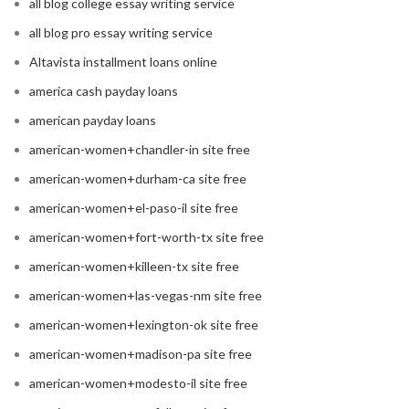
all blog college essay writing service
all blog pro essay writing service
Altavista installment loans online
america cash payday loans
american payday loans
american-women+chandler-in site free
american-women+durham-ca site free
american-women+el-paso-il site free
american-women+fort-worth-tx site free
american-women+killeen-tx site free
american-women+las-vegas-nm site free
american-women+lexington-ok site free
american-women+madison-pa site free
american-women+modesto-il site free