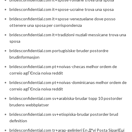
bridesconfidential.com it+spose-ucraine trova una sposa
bridesconfidential.com it+spose-venezuelane dove posso
ottenere una sposa per corrispondenza
bridesconfidential.com it+tradizioni-nuziali-messicane trova una
sposa
bridesconfidential.com portugisiske-bruder postordre
brudinformasjon
bridesconfidential.com pt+noivas-checas melhor ordem de
correio agГЄncia noiva reddit
bridesconfidential.com pt+noivas-dominicanas melhor ordem de
correio agГЄncia noiva reddit
bridesconfidential.com sv+arabiska-brudar topp 10 postorder
brudens webbplatser
bridesconfidential.com sv+etiopiska-brudar postorder brud
definition
bridesconfidential.com tr+arap-gelinleri En Д°yi Posta SipariЕџi