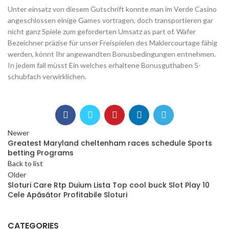
Unter einsatz von diesem Gutschrift konnte man im Verde Casino
angeschlossen einige Games vortragen, doch transportieren gar
nicht ganz Spiele zum geforderten Umsatz as part of. Wafer
Bezeichner präzise für unser Freispielen des Maklercourtage fähig
werden, könnt Ihr angewandten Bonusbedingungen entnehmen.
In jedem fall müsst Ein welches erhaltene Bonusguthaben 5-
schubfach verwirklichen.
Newer
Greatest Maryland cheltenham races schedule Sports
betting Programs
Back to list
Older
Sloturi Care Rtp Duium Lista Top cool buck Slot Play 10
Cele Apăsător Profitabile Sloturi
CATEGORIES