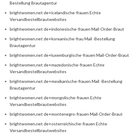
Bestellung Brautagentur
brightwomen.net de+icelandische-frauen Echte
Versandbestellbrautwebsites
brightwomen.net de+indonesische-frauen Mail-Order-Braut
brightwomen.net de+koreanische-frau Mail -Bestellung
Brautagentur
brightwomen.net de+luxemburgische-frauen Mail-Order-Braut
brightwomen.net de+mazedonische-frauen Echte
Versandbestellbrautwebsites
brightwomen.net de+mexikanische-frauen Mail -Bestellung
Brautagentur
brightwomen.net de+mongolische-frauen Echte
Versandbestellbrautwebsites
brightwomen.net de+montenegro-frauen Mail-Order-Braut
brightwomen.net de+osterreichische-frauen Echte
Versandbestellbrautwebsites