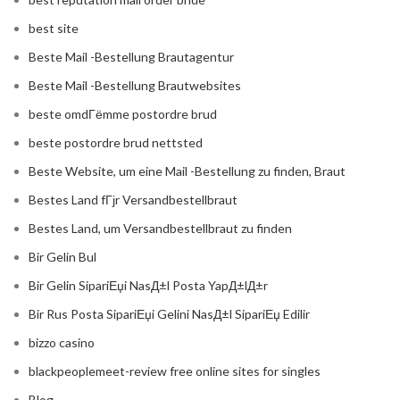
best site
Beste Mail -Bestellung Brautagentur
Beste Mail -Bestellung Brautwebsites
beste omdГёmme postordre brud
beste postordre brud nettsted
Beste Website, um eine Mail -Bestellung zu finden, Braut
Bestes Land fГјr Versandbestellbraut
Bestes Land, um Versandbestellbraut zu finden
Bir Gelin Bul
Bir Gelin SipariЕџi NasД±l Posta YapД±lД±r
Bir Rus Posta SipariЕџi Gelini NasД±l SipariЕџ Edilir
bizzo casino
blackpeoplemeet-review free online sites for singles
Blog