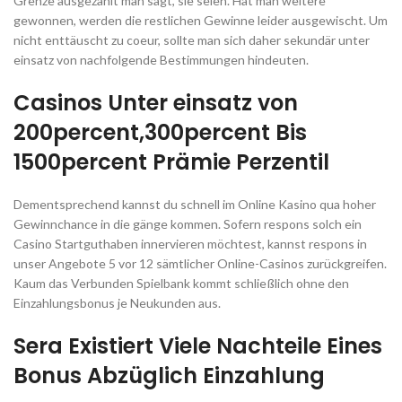
Grenze ausgezahlt man sagt, sie seien. Hat man weitere
gewonnen, werden die restlichen Gewinne leider ausgewischt. Um
nicht enttäuscht zu coeur, sollte man sich daher sekundär unter
einsatz von nachfolgende Bestimmungen hindeuten.
Casinos Unter einsatz von
200percent,300percent Bis
1500percent Prämie Perzentil
Dementsprechend kannst du schnell im Online Kasino qua hoher
Gewinnchance in die gänge kommen. Sofern respons solch ein
Casino Startguthaben innervieren möchtest, kannst respons in
unser Angebote 5 vor 12 sämtlicher Online-Casinos zurückgreifen.
Kaum das Verbunden Spielbank kommt schließlich ohne den
Einzahlungsbonus je Neukunden aus.
Sera Existiert Viele Nachteile Eines
Bonus Abzüglich Einzahlung