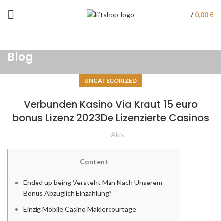
/
0,00
€
Blog
UNCATEGORIZED
Verbunden Kasino Via Kraut 15 euro
bonus Lizenz 2023De Lizenzierte Casinos
Akis
Content
Ended up being Versteht Man Nach Unserem
Bonus Abzüglich Einzahlung?
Einzig Mobile Casino Maklercourtage