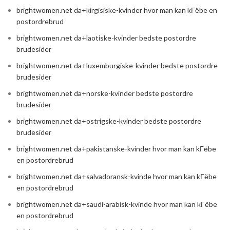
brightwomen.net da+kirgisiske-kvinder hvor man kan kГёbe en
postordrebrud
brightwomen.net da+laotiske-kvinder bedste postordre
brudesider
brightwomen.net da+luxemburgiske-kvinder bedste postordre
brudesider
brightwomen.net da+norske-kvinder bedste postordre
brudesider
brightwomen.net da+ostrigske-kvinder bedste postordre
brudesider
brightwomen.net da+pakistanske-kvinder hvor man kan kГёbe
en postordrebrud
brightwomen.net da+salvadoransk-kvinde hvor man kan kГёbe
en postordrebrud
brightwomen.net da+saudi-arabisk-kvinde hvor man kan kГёbe
en postordrebrud