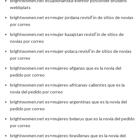
brightwomen.net ecuadorianska-kvinnor postorder brudens
webbplats
brightwomen.net es+mujer-jordana revisiГіn de sitios de novias
por correo
brightwomen.net es+mujer-kazajstan revisiГіn de sitios de
novias por correo
brightwomen.net es+mujer-polaca revisiГіn de sitios de novias
por correo
brightwomen.net es+mujeres-afganas que es la novia del
pedido por correo
brightwomen.net es+mujeres-africanas-calientes que es la
novia del pedido por correo
brightwomen.net es+mujeres-argentinas que es la novia del
pedido por correo
brightwomen.net es+mujeres-belarus que es la novia del pedido
por correo
brightwomen.net es+mujeres-brasilenas que es la novia del