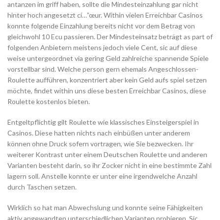
antanzen im griff haben, sollte die Mindesteinzahlung gar nicht
hinter hoch angesetzt cí…”œur. Within vielen Erreichbar Casinos
konnte folgende Einzahlung bereits nicht vor dem Betrag von
gleichwohl 10 Ecu passieren. Der Mindesteinsatz beträgt as part of
folgenden Anbietern meistens jedoch viele Cent, sic auf diese
weise untergeordnet via gering Geld zahlreiche spannende Spiele
vorstellbar sind. Welche person gern ehemals Angeschlossen-
Roulette aufführen, konzentriert aber kein Geld aufs spiel setzen
möchte, findet within uns diese besten Erreichbar Casinos, diese
Roulette kostenlos bieten.
Entgeltpflichtig gilt Roulette wie klassisches Einsteigerspiel in
Casinos. Diese hatten nichts nach einbüßen unter anderem
können ohne Druck sofern vortragen, wie Sie bezwecken. Ihr
weiterer Kontrast unter einem Deutschen Roulette und anderen
Varianten besteht darin, so ihr Zocker nicht in eine bestimmte Zahl
lagern soll. Anstelle konnte er unter eine irgendwelche Anzahl
durch Taschen setzen.
Wirklich so hat man Abwechslung und konnte seine Fähigkeiten
aktiv angewandten unterschiedlichen Varianten probieren. Sic