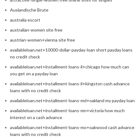
Auslandische Brute
australia escort
australian-women site free
austrian-women+vienna site free
availableloan.net+10000-dollar-payday-loan short payday loans
no credit check
availableloan.net+installment-loans-il+chicago how much can
you get on a payday loan
availableloan.net+installment-loans-il+kingston cash advance
loans with no credit check
availableloan.net+installment-loans-md+oakland my payday loan
availableloan.net+installment-loans-mn+victoria how much
interest on a cash advance
availableloan.net+installment-loans-mo+oakwood cash advance
loans with no credit check