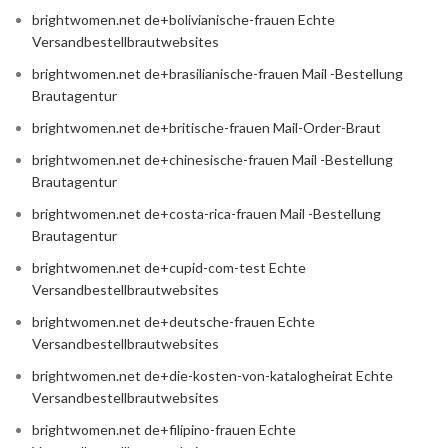
brightwomen.net de+bolivianische-frauen Echte
Versandbestellbrautwebsites
brightwomen.net de+brasilianische-frauen Mail -Bestellung
Brautagentur
brightwomen.net de+britische-frauen Mail-Order-Braut
brightwomen.net de+chinesische-frauen Mail -Bestellung
Brautagentur
brightwomen.net de+costa-rica-frauen Mail -Bestellung
Brautagentur
brightwomen.net de+cupid-com-test Echte
Versandbestellbrautwebsites
brightwomen.net de+deutsche-frauen Echte
Versandbestellbrautwebsites
brightwomen.net de+die-kosten-von-katalogheirat Echte
Versandbestellbrautwebsites
brightwomen.net de+filipino-frauen Echte