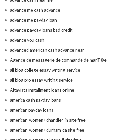
advance me cash advance
advance me payday loan
advance payday loans bad credit
advance you cash
advanced american cash advance near
Agence de messagerie de commande de mariГ©e
all blog college essay writing service
all blog pro essay writing service
Altavista installment loans online
america cash payday loans
american payday loans
american-women+chandler-in site free
american-women+durham-ca site free
american-women+el-paso-il site free