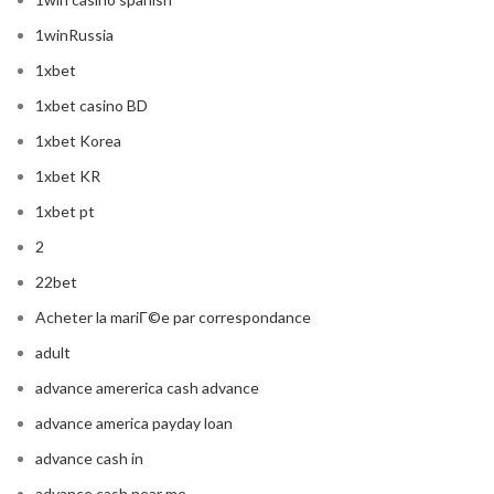
1winRussia
1xbet
1xbet casino BD
1xbet Korea
1xbet KR
1xbet pt
2
22bet
Acheter la mariГ©e par correspondance
adult
advance amererica cash advance
advance america payday loan
advance cash in
advance cash near me