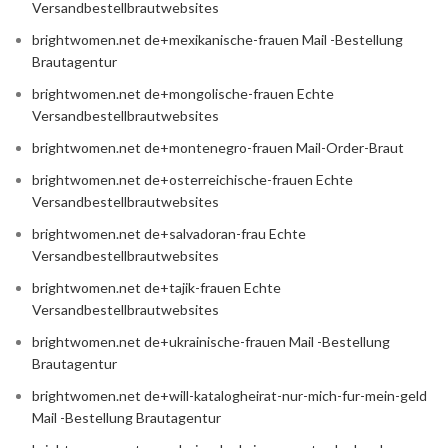
Versandbestellbrautwebsites
brightwomen.net de+mexikanische-frauen Mail -Bestellung
Brautagentur
brightwomen.net de+mongolische-frauen Echte
Versandbestellbrautwebsites
brightwomen.net de+montenegro-frauen Mail-Order-Braut
brightwomen.net de+osterreichische-frauen Echte
Versandbestellbrautwebsites
brightwomen.net de+salvadoran-frau Echte
Versandbestellbrautwebsites
brightwomen.net de+tajik-frauen Echte
Versandbestellbrautwebsites
brightwomen.net de+ukrainische-frauen Mail -Bestellung
Brautagentur
brightwomen.net de+will-katalogheirat-nur-mich-fur-mein-geld
Mail -Bestellung Brautagentur