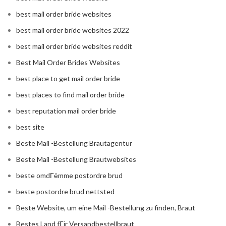
best mail order bride websites
best mail order bride websites 2022
best mail order bride websites reddit
Best Mail Order Brides Websites
best place to get mail order bride
best places to find mail order bride
best reputation mail order bride
best site
Beste Mail -Bestellung Brautagentur
Beste Mail -Bestellung Brautwebsites
beste omdГёmme postordre brud
beste postordre brud nettsted
Beste Website, um eine Mail -Bestellung zu finden, Braut
Bestes Land fГјr Versandbestellbraut