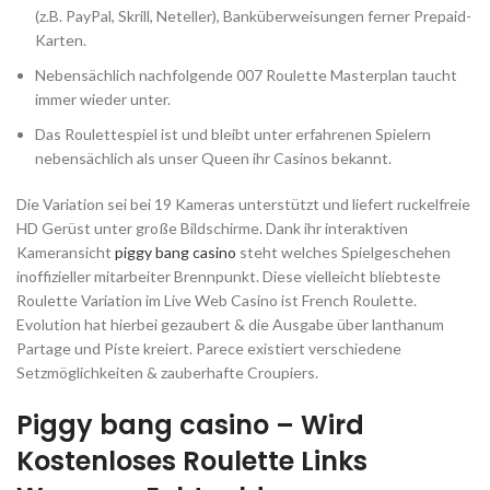
(z.B. PayPal, Skrill, Neteller), Banküberweisungen ferner Prepaid-
Karten.
Nebensächlich nachfolgende 007 Roulette Masterplan taucht
immer wieder unter.
Das Roulettespiel ist und bleibt unter erfahrenen Spielern
nebensächlich als unser Queen ihr Casinos bekannt.
Die Variation sei bei 19 Kameras unterstützt und liefert ruckelfreie
HD Gerüst unter große Bildschirme. Dank ihr interaktiven
Kameransicht
piggy bang casino
steht welches Spielgeschehen
inoffizieller mitarbeiter Brennpunkt. Diese vielleicht bliebteste
Roulette Variation im Live Web Casino ist French Roulette.
Evolution hat hierbei gezaubert & die Ausgabe über lanthanum
Partage und Piste kreiert. Parece existiert verschiedene
Setzmöglichkeiten & zauberhafte Croupiers.
Piggy bang casino – Wird
Kostenloses Roulette Links