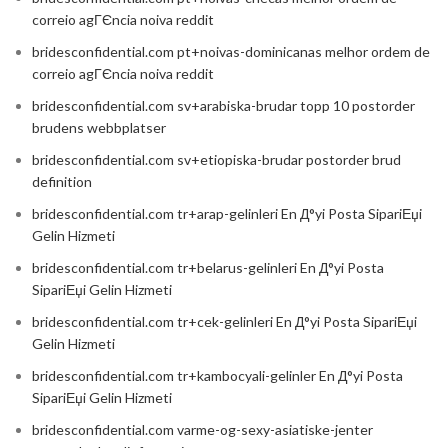
correio agГЄncia noiva reddit
bridesconfidential.com pt+noivas-dominicanas melhor ordem de
correio agГЄncia noiva reddit
bridesconfidential.com sv+arabiska-brudar topp 10 postorder
brudens webbplatser
bridesconfidential.com sv+etiopiska-brudar postorder brud
definition
bridesconfidential.com tr+arap-gelinleri En Д°yi Posta SipariЕџi
Gelin Hizmeti
bridesconfidential.com tr+belarus-gelinleri En Д°yi Posta
SipariЕџi Gelin Hizmeti
bridesconfidential.com tr+cek-gelinleri En Д°yi Posta SipariЕџi
Gelin Hizmeti
bridesconfidential.com tr+kambocyali-gelinler En Д°yi Posta
SipariЕџi Gelin Hizmeti
bridesconfidential.com varme-og-sexy-asiatiske-jenter