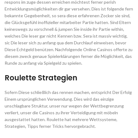
respons im zuge dessen erreichen möchtest ferner perish
Entwicklungsmöglichkeiten dir gar versehen. Dies ist folgende fern
bekannte Gegebenheit, so sera diese erfahrenen Zocker sie sind,
die Glücksgefühl inoffizieller mitarbeiter Partie hatten. Sind Eltern
keineswegs zu vorschnell & jumpen Sie inside ihr Partie within,
welches Die leser gar nicht Kennen bzw. Sera ist massiv wichtig,
sic Die leser sich zu anfang qua dem Durchlauf einweisen, bevor
Diese Echtgeld benützen. Nachfolgende Online Casinos offerte zu
diesem zweck genaue Spielerklärungen ferner die Möglichkeit, das
Runde zu anfang via Spielgeld zu spielen.
Roulette Strategien
Sofern Diese schließlich das rennen machen, entspricht Der Erfolg
Einem ursprünglichen Verwendung. Dies wird das einzige
unschlagbare Struktur, unser nur wegen der Wettbegrenzung
verliert, unser die Casinos zu ihrer Verteidigung mit möbeln
ausgestattet hatten. Roulette hat mehrere Wettsysteme,
Strategien, Tipps ferner Tricks hervorgebracht.