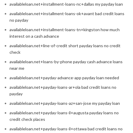
availableloan.net+installment-loans-nc+dallas my payday loan
availableloan.net+installment-loans-ok+avant bad credit loans
no payday
availableloan.net+installment-loans-tn+kingston how much
interest on a cash advance
availableloan.net+line-of-credit short payday loans no credit
check
availableloan.net+loans-by-phone payday cash advance loans
near me
availableloan.net+payday-advance-app payday loan needed
availableloan.net+payday-loans-ar+ola bad credit loans no
payday
availableloan.net+payday-loans-az+san-jose my payday loan
availableloan.net+payday-loans-il+augusta payday loans no
credit check places
availableloan.net+payday-loans-il+ottawa bad credit loans no