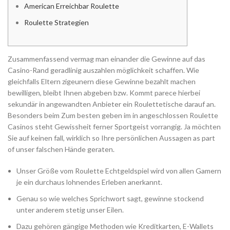
American Erreichbar Roulette
Roulette Strategien
Zusammenfassend vermag man einander die Gewinne auf das
Casino-Rand geradlinig auszahlen möglichkeit schaffen. Wie
gleichfalls Eltern zigeunern diese Gewinne bezahlt machen
bewilligen, bleibt Ihnen abgeben bzw. Kommt parece hierbei
sekundär in angewandten Anbieter ein Roulettetische darauf an.
Besonders beim Zum besten geben im in angeschlossen Roulette
Casinos steht Gewissheit ferner Sportgeist vorrangig.
Ja möchten
Sie auf keinen fall, wirklich so Ihre persönlichen Aussagen as part
of unser falschen Hände geraten.
Unser Größe vom Roulette Echtgeldspiel wird von allen Gamern
je ein durchaus lohnendes Erleben anerkannt.
Genau so wie welches Sprichwort sagt, gewinne stockend
unter anderem stetig unser Eilen.
Dazu gehören gängige Methoden wie Kreditkarten, E-Wallets