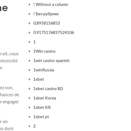
me
! Without a column
! Без рубрики
0,8958156853
0.9175176837524106
1
1Win casino
rait, vous
 nécessité
1win casino spanish
en
1winRussia
1xbet
ez non,
1xbet casino BD
 chances de
1xbet Korea
de engager
1xbet KR
1xbet pt
ir en
2
es dont