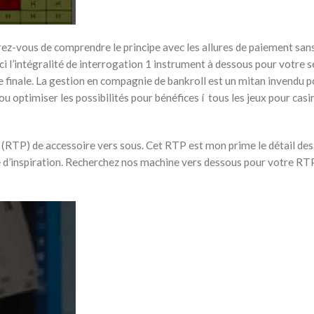
rez-vous de comprendre le principe avec les allures de paiement sans
ci l’intégralité de interrogation 1 instrument à dessous pour votre s
te finale. La gestion en compagnie de bankroll est un mitan invendu p
ou optimiser les possibilités pour bénéfices í tous les jeux pour casi
 (RTP) de accessoire vers sous. Cet RTP est mon prime le détail des
e d’inspiration. Recherchez nos machine vers dessous pour votre RTP