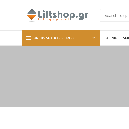
BROWSE CATEGORIES
HOME
SH