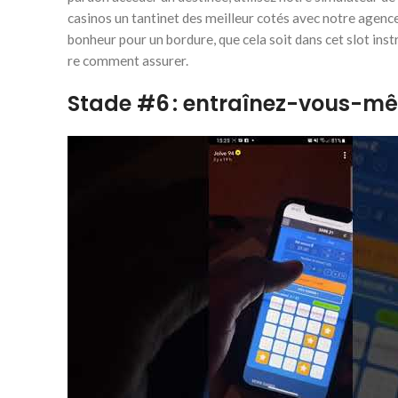
casinos un tantinet des meilleur cotés avec notre agence a
bonheur pour un bordure, que cela soit dans cet slot inst
re comment assurer.
Stade #6 : entraînez-vous-mê