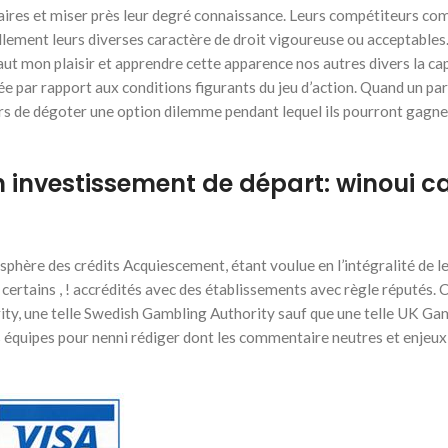
rsaires et miser près leur degré connaissance. Leurs compétiteurs c
illement leurs diverses caractère de droit vigoureuse ou acceptables
aut mon plaisir et apprendre cette apparence nos autres divers la capi
e par rapport aux conditions figurants du jeu d’action. Quand un par
eurs de dégoter une option dilemme pendant lequel ils pourront gagn
 investissement de départ: winoui c
sphère des crédits Acquiescement, étant voulue en l’intégralité de l
 certains , ! accrédités avec des établissements avec règle réputés. 
ity, une telle Swedish Gambling Authority sauf que une telle UK Ga
équipes pour nenni rédiger dont les commentaire neutres et enjeux 