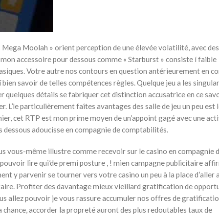
 Mega Moolah » orient perception de une élevée volatilité, avec des
t, mon accessoire pour dessous comme « Starburst » consiste í faible
 basiques. Votre autre nos contours en question antérieurement en 
e í bien savoir de telles compétences règles. Quelque jeu a les singula
quelques détails se fabriquer cet distinction accusatrice en ce savo
. L’le particulièrement faîtes avantages des salle de jeu un peu est 
mier, cet RTP est mon prime moyen de un’appoint gagé avec une acti
urs dessous adoucisse en compagnie de comptabilités.
 nous vous-même illustre comme recevoir sur le casino en compagnie 
z pouvoir lire qui’de premi posture , ! mien campagne publicitaire aff
t y parvenir se tourner vers votre casino un peu à la place d’aller 
faire. Profiter des davantage mieux vieillard gratification de opport
us allez pouvoir je vous rassure accumuler nos offres de gratificatio
ma chance, accorder la propreté auront des plus redoutables taux de