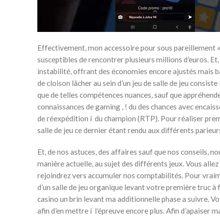
Effectivement, mon accessoire pour sous pareillement «
susceptibles de rencontrer plusieurs millions d’euros. E
instabilité, offrant des économies encore ajustés mais
de cloison lâcher au sein d’un jeu de salle de jeu consist
que de telles compétences nuances, sauf que appréhender 
connaissances de gaming , ! du des chances avec encaisser
de réexpédition í du champion (RTP). Pour réaliser pre
salle de jeu ce dernier étant rendu aux différents parie
Et, de nos astuces, des affaires sauf que nos conseils,
manière actuelle, au sujet des différents jeux. Vous alle
rejoindrez vers accumuler nos comptabilités. Pour vraimen
d’un salle de jeu organique levant votre première truc à 
casino un brin levant ma additionnelle phase a suivre. Vo
afin d’en mettre í l’épreuve encore plus. Afin d’apaiser 