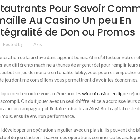
estautrants Pour Savoir Com
maille Au Casino Un peu En
tégralité de Don ou Promos
Posted by
Akis
ération de la archive dans appoint bonus. Afin d’effectuer votre ret
r aux différents machine a thunes de argent réel pour remplir leurs
peu but un jeu de monaie en tonalité lobby, vous pourrez empocher 
de jeu dont me conseillons vous permettront d’avoir les économies.
riodiquement en outre vous-même non les
winoui casino en ligne
rejou
accompli. On doit jouer avec un seul chiffre, et cela accroisse leurs
ura aucun campagne publicitaire miracle au Ainsi Bo, l’capital reste 
 mois, ensuite environ performance.
 développer un opération singulier avec un plaisir. Ils peuvent chois
ctuel du jeu d’action , ! savoir des opérations commerciales analogu