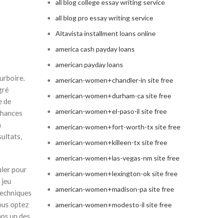
all blog college essay writing service
all blog pro essay writing service
Altavista installment loans online
america cash payday loans
american payday loans
urboire.
american-women+chandler-in site free
gré
american-women+durham-ca site free
e de
american-women+el-paso-il site free
chances
n
american-women+fort-worth-tx site free
ultats,
american-women+killeen-tx site free
american-women+las-vegas-nm site free
uler pour
american-women+lexington-ok site free
 jeu
american-women+madison-pa site free
techniques
nous optez
american-women+modesto-il site free
ans un des