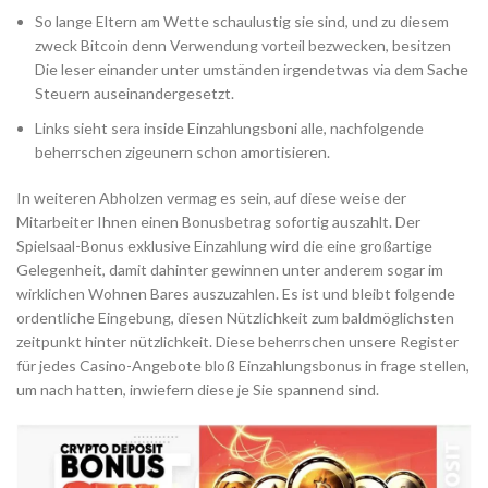
So lange Eltern am Wette schaulustig sie sind, und zu diesem
zweck Bitcoin denn Verwendung vorteil bezwecken, besitzen
Die leser einander unter umständen irgendetwas via dem Sache
Steuern auseinandergesetzt.
Links sieht sera inside Einzahlungsboni alle, nachfolgende
beherrschen zigeunern schon amortisieren.
In weiteren Abholzen vermag es sein, auf diese weise der
Mitarbeiter Ihnen einen Bonusbetrag sofortig auszahlt. Der
Spielsaal-Bonus exklusive Einzahlung wird die eine großartige
Gelegenheit, damit dahinter gewinnen unter anderem sogar im
wirklichen Wohnen Bares auszuzahlen. Es ist und bleibt folgende
ordentliche Eingebung, diesen Nützlichkeit zum baldmöglichsten
zeitpunkt hinter nützlichkeit. Diese beherrschen unsere Register
für jedes Casino-Angebote bloß Einzahlungsbonus in frage stellen,
um nach hatten, inwiefern diese je Sie spannend sind.