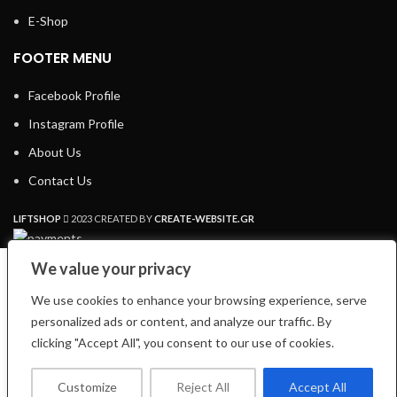
E-Shop
FOOTER MENU
Facebook Profile
Instagram Profile
About Us
Contact Us
LIFTSHOP
2023 CREATED BY
CREATE-WEBSITE.GR
Shop
We value your privacy
We use cookies to enhance your browsing experience, serve
Sidebar
personalized ads or content, and analyze our traffic. By
Wishlist
clicking "Accept All", you consent to our use of cookies.
0
Cart
Customize
Reject All
Accept All