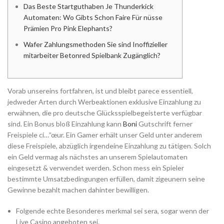
Das Beste Startguthaben Je Thunderkick
Automaten: Wo Gibts Schon Faire Für nüsse
Prämien Pro Pink Elephants?
Wafer Zahlungsmethoden Sie sind Inoffizieller
mitarbeiter Betonred Spielbank Zugänglich?
Vorab unsereins fortfahren, ist und bleibt parece essentiell,
jedweder Arten durch Werbeaktionen exklusive Einzahlung zu
erwähnen, die pro deutsche Glücksspielbegeisterte verfügbar
sind. Ein Bonus bloß Einzahlung kann
Boni
Gutschrift ferner
Freispiele cí…”œur. Ein Gamer erhält unser Geld unter anderem
diese Freispiele, abzüglich irgendeine Einzahlung zu tätigen.
Solch
ein Geld vermag als nächstes an unserem Spielautomaten
eingesetzt & verwendet werden. Schon mess ein Spieler
bestimmte Umsatzbedingungen erfüllen, damit zigeunern seine
Gewinne bezahlt machen dahinter bewilligen.
Folgende echte Besonderes merkmal sei sera, sogar wenn der
Live Casino angeboten sei.