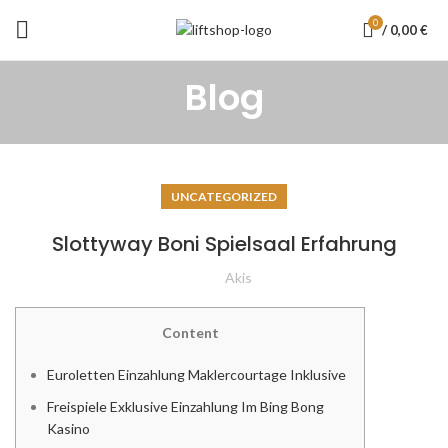
0
/
0,00
€
Blog
UNCATEGORIZED
Slottyway Boni Spielsaal Erfahrung
Akis
Content
Euroletten Einzahlung Maklercourtage Inklusive
Freispiele Exklusive Einzahlung Im Bing Bong
Kasino