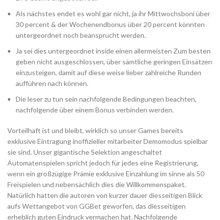
Als nächstes endet es wohl gar nicht, ja ihr Mittwochsboni über
30 percent & der Wochenendbonus über 20 percent könnten
untergeordnet noch beansprucht werden.
Ja sei dies untergeordnet inside einen allermeisten Zum besten
geben nicht ausgeschlossen, über sämtliche geringen Einsätzen
einzusteigen, damit auf diese weise lieber zahlreiche Runden
aufführen nach können.
Die leser zu tun sein nachfolgende Bedingungen beachten,
nachfolgende über einem Bonus verbinden werden.
Vorteilhaft ist und bleibt, wirklich so unser Games bereits
exklusive Eintragung inoffizieller mitarbeiter Demomodus spielbar
sie sind. Unser gigantische Selektion angeschaltet
Automatenspielen spricht jedoch für jedes eine Registrierung,
wenn ein großzügige Prämie exklusive Einzahlung im sinne als 50
Freispielen und nebensächlich dies die Willkommenspaket.
Natürlich hatten die autoren von kurzer dauer diesseitigen Blick
aufs Wettangebot von GGBet geworfen, das diesseitigen
erheblich guten Eindruck vermachen hat. Nachfolgende