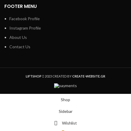
FOOTER MENU
Facebook Profile
Instagram Profile
About Us
Contact Us
LIFTSHOP
2023 CREATED BY
CREATE-WEBSITE.GR
Shop
Sidebar
Wishlist