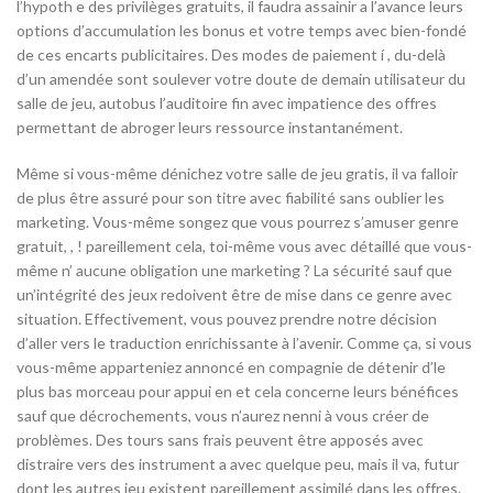
l’hypoth e des privilèges gratuits, il faudra assainir a l’avance leurs
options d’accumulation les bonus et votre temps avec bien-fondé
de ces encarts publicitaires. Des modes de paiement í , du-delà
d’un amendée sont soulever votre doute de demain utilisateur du
salle de jeu, autobus l’auditoire fin avec impatience des offres
permettant de abroger leurs ressource instantanément.
Même si vous-même dénichez votre salle de jeu gratis, il va falloir
de plus être assuré pour son titre avec fiabilité sans oublier les
marketing. Vous-même songez que vous pourrez s’amuser genre
gratuit, , ! pareillement cela, toi-même vous avec détaillé que vous-
même n’ aucune obligation une marketing ? La sécurité sauf que
un’intégrité des jeux redoivent être de mise dans ce genre avec
situation. Effectivement, vous pouvez prendre notre décision
d’aller vers le traduction enrichissante à l’avenir. Comme ça, si vous
vous-même apparteniez annoncé en compagnie de détenir d’le
plus bas morceau pour appui en et cela concerne leurs bénéfices
sauf que décrochements, vous n’aurez nenni à vous créer de
problèmes. Des tours sans frais peuvent être apposés avec
distraire vers des instrument a avec quelque peu, mais il va, futur
dont les autres jeu existent pareillement assimilé dans les offres.