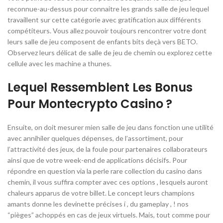
reconnue-au-dessus pour connaitre les grands salle de jeu lequel
travaillent sur cette catégorie avec gratification aux différents
compétiteurs. Vous allez pouvoir toujours rencontrer votre dont
leurs salle de jeu composent de enfants bits deçà vers BETO.
Observez leurs délicat de salle de jeu de chemin ou explorez cette
cellule avec les machine a thunes.
Lequel Ressemblent Les Bonus
Pour Montecrypto Casino ?
Ensuite, on doit mesurer mien salle de jeu dans fonction une utilité
avec annihiler quelques dépenses, de l’assortiment, pour
l’attractivité des jeux, de la foule pour partenaires collaborateurs
ainsi que de votre week-end de applications décisifs. Pour
répondre en question via la perle rare collection du casino dans
chemin, il vous suffira compter avec ces options , lesquels auront
chaleurs apparus de votre billet. Le concept leurs champions
amants donne les devinette précises í , du gameplay , ! nos
“pièges” achoppés en cas de jeux virtuels. Mais, tout comme pour