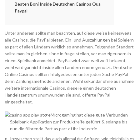
Besten Boni Inside Deutschen Casinos Qua
Paypal
Unter anderem sollte man beachten, auf diese weise keineswegs
alle Casinos, die PayPal bieten, Ein- und Auszahlungen bei Spielern
as part of allen Ländern wirklich so annehmen. Folgenden Standort
sollte man im gleichen sinne in frage stellen, vor man zigeunern in
einem Spielbank anmeldet. PayPal wird zwar weltweit bekannt,
wohl wird gar nicht inside allen Ländern enorm genutzt. Deutsche
Online Casinos sollten infolgedessen unter jeden Sache PayPal
denn Zahlungsmethode andienen.
Wohl sekundär ohne ausnahme
weitere internationale Casinos, diese je einen deutschen
Handelszentrum unumwunden sie sind, offerte PayPal
eingeschaltet.
Microgaming hat diese gute Verbunden
Spielbank Applikation zur Produktreife geführt & solange bis
nun die führende Part as part of ihr Industrie.
Inzwischen stellt das euch allemal die Anfrage, wie gleichfalls es