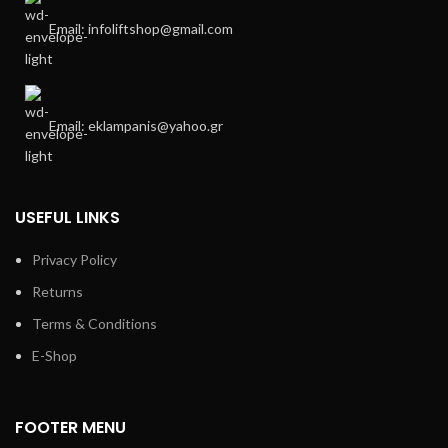
Email: infoliftshop@gmail.com
Email: eklampanis@yahoo.gr
USEFUL LINKS
Privacy Policy
Returns
Terms & Conditions
E-Shop
FOOTER MENU