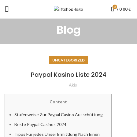
0
/
0,00
€
Blog
UNCATEGORIZED
Paypal Kasino Liste 2024
Akis
Content
Stufenweise Zur Paypal Casino Ausschüttung
Beste Paypal Casinos 2024
Tipps Für jedes Unser Ermittlung Nach Einen