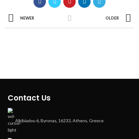
NEWER
OLDER
Contact Us
Alkibiadou 6, Byronas, 16233, Athens, Greece