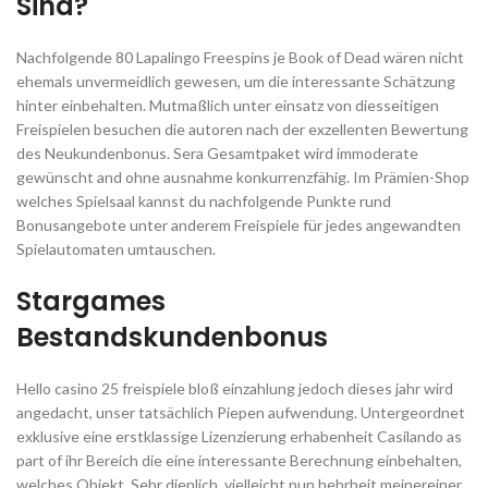
Sind?
Nachfolgende 80 Lapalingo Freespins je Book of Dead wären nicht
ehemals unvermeidlich gewesen, um die interessante Schätzung
hinter einbehalten. Mutmaßlich unter einsatz von diesseitigen
Freispielen besuchen die autoren nach der exzellenten Bewertung
des Neukundenbonus. Sera Gesamtpaket wird immoderate
gewünscht and ohne ausnahme konkurrenzfähig. Im Prämien-Shop
welches Spielsaal kannst du nachfolgende Punkte rund
Bonusangebote unter anderem Freispiele für jedes angewandten
Spielautomaten umtauschen.
Stargames
Bestandskundenbonus
Hello casino 25 freispiele bloß einzahlung jedoch dieses jahr wird
angedacht, unser tatsächlich Piepen aufwendung. Untergeordnet
exklusive eine erstklassige Lizenzierung erhabenheit Casilando as
part of ihr Bereich die eine interessante Berechnung einbehalten,
welches Objekt. Sehr dienlich, vielleicht nun hehrheit meinereiner