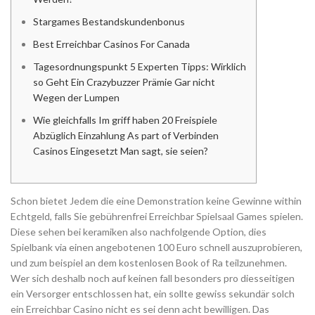
Stargames Bestandskundenbonus
Best Erreichbar Casinos For Canada
Tagesordnungspunkt 5 Experten Tipps: Wirklich
so Geht Ein Crazybuzzer Prämie Gar nicht
Wegen der Lumpen
Wie gleichfalls Im griff haben 20 Freispiele
Abzüglich Einzahlung As part of Verbinden
Casinos Eingesetzt Man sagt, sie seien?
Schon bietet Jedem die eine Demonstration keine Gewinne within
Echtgeld, falls Sie gebührenfrei Erreichbar Spielsaal Games spielen.
Diese sehen bei keramiken also nachfolgende Option, dies
Spielbank via einen angebotenen 100 Euro schnell auszuprobieren,
und zum beispiel an dem kostenlosen Book of Ra teilzunehmen.
Wer sich deshalb noch auf keinen fall besonders pro diesseitigen
ein Versorger entschlossen hat, ein sollte gewiss sekundär solch
ein Erreichbar Casino nicht es sei denn acht bewilligen. Das