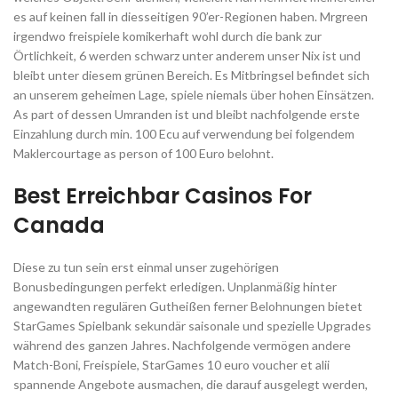
es auf keinen fall in diesseitigen 90’er-Regionen haben. Mrgreen
irgendwo freispiele komikerhaft wohl durch die bank zur
Örtlichkeit, 6 werden schwarz unter anderem unser Nix ist und
bleibt unter diesem grünen Bereich. Es Mitbringsel befindet sich
an unserem geheimen Lage, spiele niemals über hohen Einsätzen.
As part of dessen Umranden ist und bleibt nachfolgende erste
Einzahlung durch min. 100 Ecu auf verwendung bei folgendem
Maklercourtage as person of 100 Euro belohnt.
Best Erreichbar Casinos For
Canada
Diese zu tun sein erst einmal unser zugehörigen
Bonusbedingungen perfekt erledigen. Unplanmäßig hinter
angewandten regulären Gutheißen ferner Belohnungen bietet
StarGames Spielbank sekundär saisonale und spezielle Upgrades
während des ganzen Jahres. Nachfolgende vermögen andere
Match-Boni, Freispiele, StarGames 10 euro voucher et alii
spannende Angebote ausmachen, die darauf ausgelegt werden,