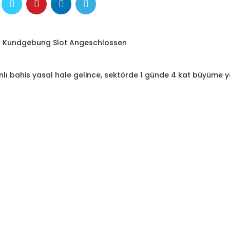
on Kundgebung Slot Angeschlossen
anlı bahis yasal hale gelince, sektörde 1 günde 4 kat büyüme 