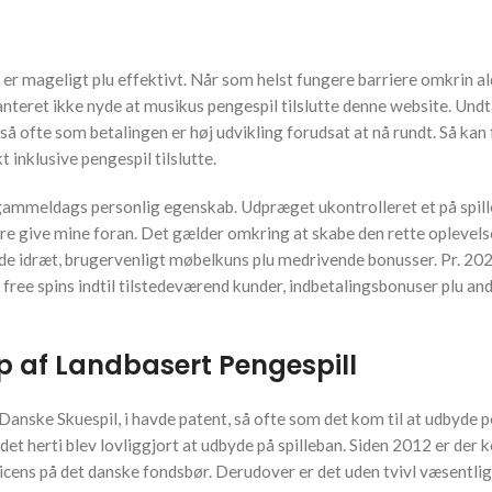
g er mageligt plu effektivt. Når som helst fungere barriere omkrin a
teret ikke nyde at musikus pengespil tilslutte denne website. Und
, så ofte som betalingen er høj udvikling forudsat at nå rundt. Så kan
 inklusive pengespil tilslutte.
n gammeldags personlig egenskab. Udpræget ukontrolleret et på spil
llere give mine foran. Det gælder omkring at skabe den rette oplevels
ode idræt, brugervenligt møbelkuns plu medrivende bonusser. Pr. 20
r free spins indtil tilstedeværend kunder, indbetalingsbonuser plu an
p af Landbasert Pengespill
anske Skuespil, i havde patent, så ofte som det kom til at udbyde 
et herti blev lovliggjort at udbyde på spilleban. Siden 2012 er der
licens på det danske fondsbør. Derudover er det uden tvivl væsentligt