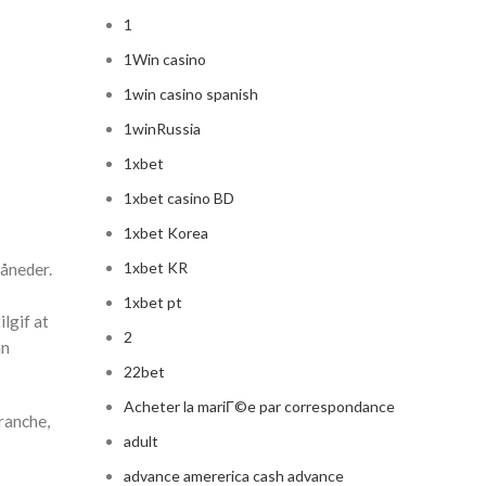
1
1Win casino
1win casino spanish
1winRussia
1xbet
1xbet casino BD
1xbet Korea
1xbet KR
måneder.
1xbet pt
lgif at
2
an
22bet
Acheter la mariГ©e par correspondance
ranche,
adult
advance amererica cash advance