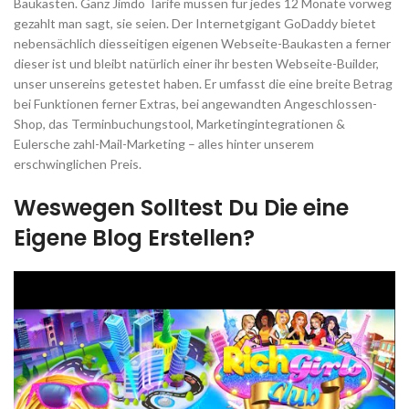
Baukästen. Ganz Jimdo Tarife müssen für jedes 12 Monate vorweg
gezahlt man sagt, sie seien. Der Internetgigant GoDaddy bietet
nebensächlich diesseitigen eigenen Webseite-Baukasten a ferner
dieser ist und bleibt natürlich einer ihr besten Webseite-Builder,
unser unsereins getestet haben. Er umfasst die eine breite Betrag
bei Funktionen ferner Extras, bei angewandten Angeschlossen-
Shop, das Terminbuchungstool, Marketingintegrationen &
Eulersche zahl-Mail-Marketing – alles hinter unserem
erschwinglichen Preis.
Weswegen Solltest Du Die eine
Eigene Blog Erstellen?