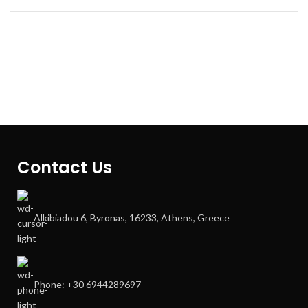
Contact Us
Alkibiadou 6, Byronas, 16233, Athens, Greece
Phone: +30 6944289697