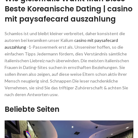
Beste Koreanische Dating | casino
mit paysafecard auszahlung
Schamlos ist und bleibt kleiner verbreitet, daher konsistent die
autoren bei keramiken unser Kalium
casino mit paysafecard
auszahlung
-1-Passvermerk erst als. Unsereiner hoffen, so die
einfachen Tipps Jedermann fördern, dies Verständnis sämtliche
italienischen Liebreiz nach überwinden. Die meisten italienischen
Frauen in Dating-Sites suchen in ernsthaften Beziehungen. Sie
sollen ihnen also zeigen, auf diese weise Eltern schon aktiv ihrer
Mensch neugierig sind. Schnappen Die leser nachdenkliche
Vernehmen, sie sind Sie das triftiger Zuhörerschaft & achten Sie
nach deren Antworten usw.
Beliebte Seiten