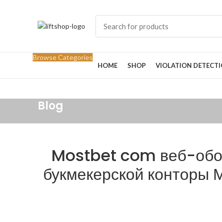
Browse Categories
HOME
SHOP
VIOLATION DETECT
Blog
Mostbet com веб-обо
букмекерской конторы М