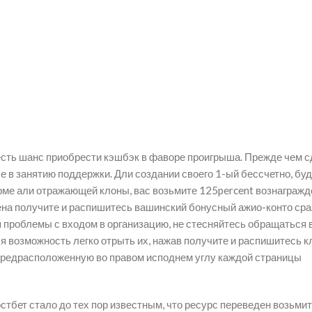
е есть шанс приобрести кэшбэк в фаворе проигрыша. Прежде чем 
 в занятию поддержки. Дли создании своего 1-ый бессчетно, буд
ме али отражающей клоны, вас возьмите 125percent вознагражд
ена получите и распишитесь вашинский бонусный ажио-конто сра
я проблемы с входом в организацию, не стесняйтесь обращаться 
я возможность легко отрыть их, нажав получите и распишитесь 
 предрасположенную во правом исподнем углу каждой страницы
стбет стало до тех пор известным, что ресурс переведен возьми