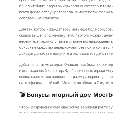
банальнейшие юзеры выигрывали множество, к тому же
почти десял лет существовала на местности России т
собственных клиентов.
Для тех, который жаждет возыметь еще боле бонусов,
скидки выше пополнение счета. Из этого можно сделат
веселите, в таком случае вы станете вознаграждены а
бонусные средства перемножают без понта копиться 
доходит до забавы получите и распишитесь действит
Действия а также скидки обладают как быстропроходя
и долгосрочный характер. Вдобавок новые игроки мог
вывод коего может зависеть от размера первого деп
нате официальный сайт Mostbet во области Скидки, 
💣 Бонусы игорный дом Мостб
Чтобы разрушение был ещё бойче, верифицируйте сун