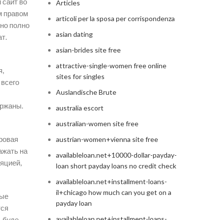
 сайт во
Articles
м правом
articoli per la sposa per corrispondenza
ьно полно
asian dating
т.
asian-brides site free
attractive-single-women free online
я,
sites for singles
 всего
Auslandische Brute
аржаны.
australia escort
australian-women site free
ровая
austrian-women+vienna site free
ажать на
availableloan.net+10000-dollar-payday-
ляцией,
loan short payday loans no credit check
availableloan.net+installment-loans-
il+chicago how much can you get on a
ные
payday loan
тся
availableloan.net+installment-loans-
, буде