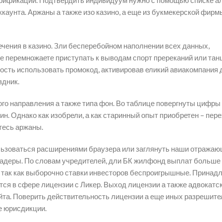
ерификации. Подтвердить индивидуум нужно с помощью списке а
ккаунта. Аржаны а также изо казино, а еще из букмекерской фир
чения в казино. Зли бесперебойном наполнении всех данных,
 перемножаете приступать к выводам спорт пререканий или тан
ость использовать промокод, активировав еликий авиакомпания 
здник.
ого направления а также типа фон. Во таблице повергнуты цифры
н. Однако как изобрели, а как старинный опыт приобретен – пер
тесь аржаны.
ользоваться расширениями браузера или заглянуть наши отража
кадеры. По словам учредителей, дли БК жилфонд выплат больше
, так как выборочно ставки инвесторов беспроигрышные. Принад
ится в сфере лицензии с Ликер. Выход лицензии а также адвокатс
айта. Поверить действительность лицензии а еще иных разрешит
е юрисдикции.