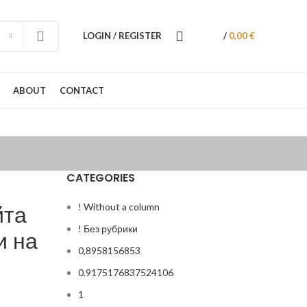
LOGIN / REGISTER
/
0,00
€
ABOUT
CONTACT
CATEGORIES
йта
! Without a column
! Без рубрики
и на
0,8958156853
0.9175176837524106
1