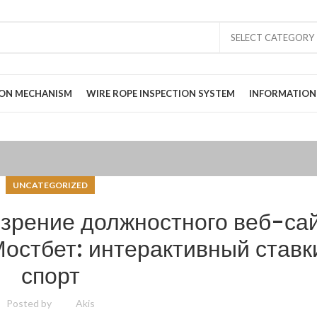
SELECT CATEGORY
ION MECHANISM
WIRE ROPE INSPECTION SYSTEM
INFORMATION
UNCATEGORIZED
зрение должностного веб-са
остбет: интерактивный ставк
спорт
Posted by
Akis