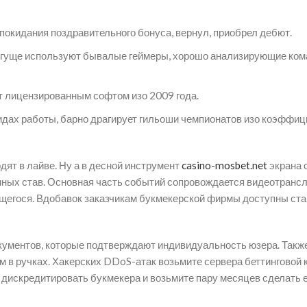
покидания поздравительного бонуса, вернул, приобрел дебют.
погуще используют бывалые геймеры, хорошо анализирующие ком
т лицензированным софтом изо 2009 года.
ах работы, барно драгирует гильоши чемпионатов изо коэффиц
дят в лайве. Ну а в десной инструмент
casino-mosbet.net
экрана 
нных став. Основная часть событий сопровождается видеотранс
щегося. Вдобавок заказчикам букмекерской фирмы доступны ста
кументов, которые подтверждают индивидуальность юзера. Такж
 в ручках. Хакерских DDoS-атак возьмите сервера беттинговой 
дискредитировать букмекера и возьмите пару месяцев сделать е