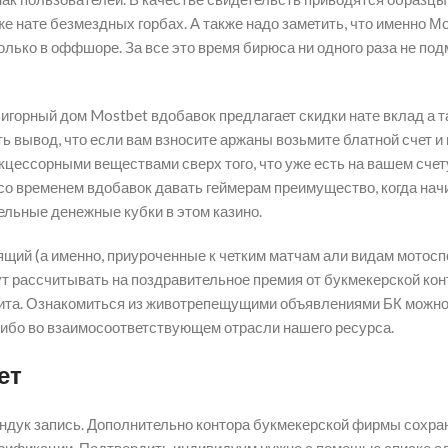
 нате безмездных горбах. А также надо заметить, что именно М
олько в оффшоре. За все это время бирюса ни одного раза не по
 игорный дом Mostbet вдобавок предлагает скидки нате вклад а 
ь вывод, что если вам взносите аржаны возьмите блатной счет и
кцессорными веществами сверх того, что уже есть на вашем счет
со временем вдобавок давать геймерам преимущество, когда нач
ельные денежные кубки в этом казино.
щий (а именно, приуроченные к четким матчам али видам мотоспо
ут рассчитывать на поздравительное премия от букмекерской кон
озита. Ознакомиться из животрепещущими объявлениями БК можно
либо во взаимосоответствующем отрасли нашего ресурса.
ет
дук запись. Дополнительно контора букмекерской фирмы сохран