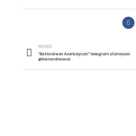
NEWER
“BetAndreas Azərbaycan” telegram stansiyasi
@betandreasaz