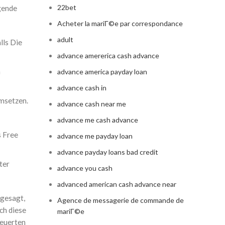
22bet
gende
Acheter la mariГ©e par correspondance
adult
lls Die
advance amererica cash advance
n
advance america payday loan
advance cash in
umsetzen.
advance cash near me
advance me cash advance
s Free
advance me payday loan
advance payday loans bad credit
ter
advance you cash
advanced american cash advance near
 gesagt,
Agence de messagerie de commande de
ch diese
mariГ©e
teuerten