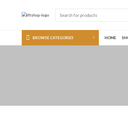
BROWSE CATEGORIES
HOME
SH