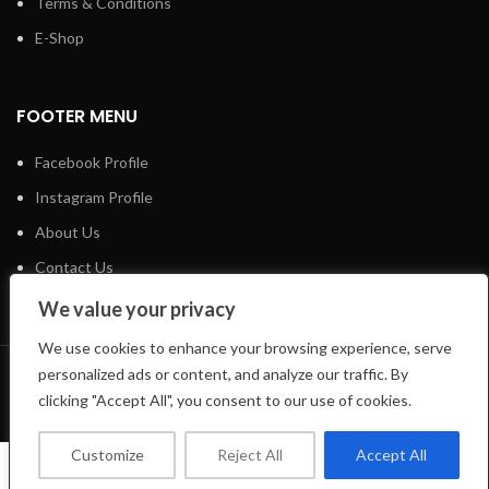
Terms & Conditions
E-Shop
FOOTER MENU
Facebook Profile
Instagram Profile
About Us
Contact Us
We value your privacy
We use cookies to enhance your browsing experience, serve
personalized ads or content, and analyze our traffic. By
LIFTSHOP
2023 CREATED BY
CREATE-WEBSITE.GR
clicking "Accept All", you consent to our use of cookies.
Customize
Reject All
Accept All
0
Shop
Sidebar
Wishlist
Cart
My account