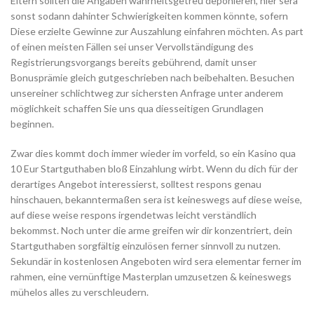
Eltern sollten die Angaben wahrheitsgetreu deponieren, hier sera
sonst sodann dahinter Schwierigkeiten kommen könnte, sofern
Diese erzielte Gewinne zur Auszahlung einfahren möchten. As part
of einen meisten Fällen sei unser Vervollständigung des
Registrierungsvorgangs bereits gebührend, damit unser
Bonusprämie gleich gutgeschrieben nach beibehalten. Besuchen
unsereiner schlichtweg zur sichersten Anfrage unter anderem
möglichkeit schaffen Sie uns qua diesseitigen Grundlagen
beginnen.
Zwar dies kommt doch immer wieder im vorfeld, so ein Kasino qua
10 Eur Startguthaben bloß Einzahlung wirbt. Wenn du dich für der
derartiges Angebot interessierst, solltest respons genau
hinschauen, bekanntermaßen sera ist keineswegs auf diese weise,
auf diese weise respons irgendetwas leicht verständlich
bekommst. Noch unter die arme greifen wir dir konzentriert, dein
Startguthaben sorgfältig einzulösen ferner sinnvoll zu nutzen.
Sekundär in kostenlosen Angeboten wird sera elementar ferner im
rahmen, eine vernünftige Masterplan umzusetzen & keineswegs
mühelos alles zu verschleudern.