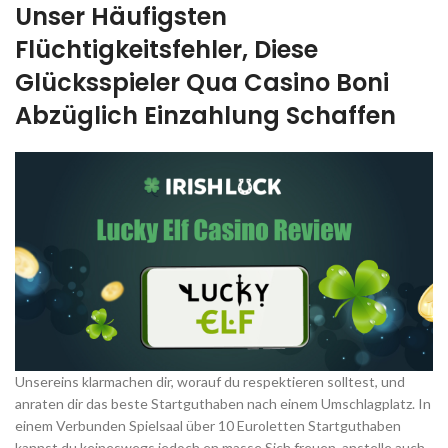
Unser Häufigsten
Flüchtigkeitsfehler, Diese
Glücksspieler Qua Casino Boni
Abzüglich Einzahlung Schaffen
Unsereins klarmachen dir, worauf du respektieren solltest, und
anraten dir das beste Startguthaben nach einem Umschlagplatz. In
einem Verbunden Spielsaal über 10 Euroletten Startguthaben
kannst du keineswegs jedoch en masse Sich freuen, anstelle auch