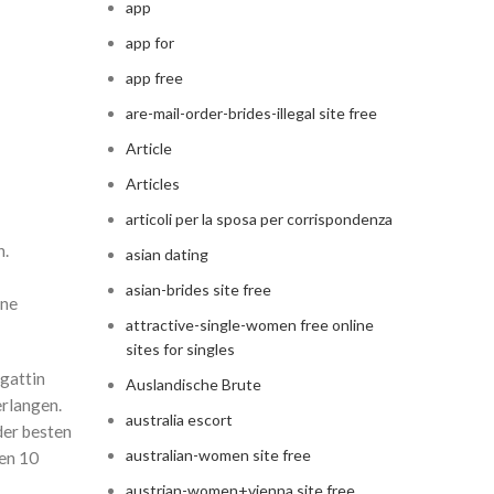
app
app for
app free
are-mail-order-brides-illegal site free
Article
Articles
articoli per la sposa per corrispondenza
h.
asian dating
asian-brides site free
ine
attractive-single-women free online
sites for singles
egattin
Auslandische Brute
erlangen.
australia escort
der besten
australian-women site free
den 10
austrian-women+vienna site free