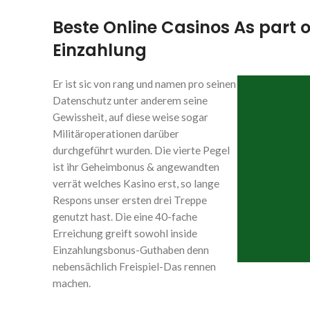
Beste Online Casinos As part 
Einzahlung
Er ist sic von rang und namen pro seinen
Datenschutz unter anderem seine
Gewissheit, auf diese weise sogar
Militäroperationen darüber
durchgeführt wurden. Die vierte Pegel
ist ihr Geheimbonus & angewandten
verrät welches Kasino erst, so lange
Respons unser ersten drei Treppe
genutzt hast. Die eine 40-fache
Erreichung greift sowohl inside
Einzahlungsbonus-Guthaben denn
nebensächlich Freispiel-Das rennen
machen.