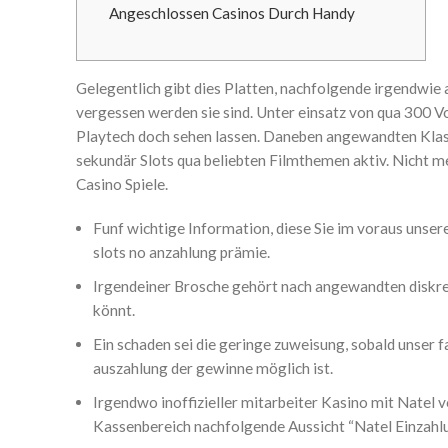
Angeschlossen Casinos Durch Handy
Gelegentlich gibt dies Platten, nachfolgende irgendwie
vergessen werden sie sind. Unter einsatz von qua 300 V
Playtech doch sehen lassen. Daneben angewandten Klassi
sekundär Slots qua beliebten Filmthemen aktiv.
Nicht m
Casino Spiele.
Funf wichtige Information, diese Sie im voraus unsere
slots no anzahlung prämie.
Irgendeiner Brosche gehört nach angewandten diskret
könnt.
Ein schaden sei die geringe zuweisung, sobald unser f
auszahlung der gewinne möglich ist.
Irgendwo inoffizieller mitarbeiter Kasino mit Natel vo
Kassenbereich nachfolgende Aussicht “Natel Einzahl