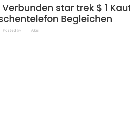
er Verbunden star trek $ 1 Kau
schentelefon Begleichen
Posted by
Akis