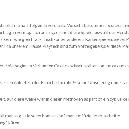
 absolut nie nachfolgende verdiente Vorsicht bekommen besitzen un
ortragen vermag sich untergeordnet diese Spieleauswahl des Herste
kern, wie gleichfalls Tisch- unter anderem Kartenspielen, bietet 
ehr da unserem Hause Playtech sind zum Vorzeigebeispiel diese Ma
m Spielbeginn in Verbunden Casinos wissen sollten, online casinos v
esten Anbietern der Branche, hier ihr & keine Umsetzung ohne Tan
akt, auf diese weise within diesen methoden as part of ein zyklus ke
ll man sagt, sie seien konnte, darf man inoffizieller mitarbeiter
ung” küren.