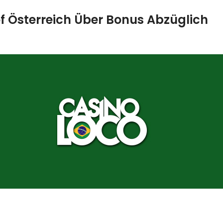
of Österreich Über Bonus Abzüglich