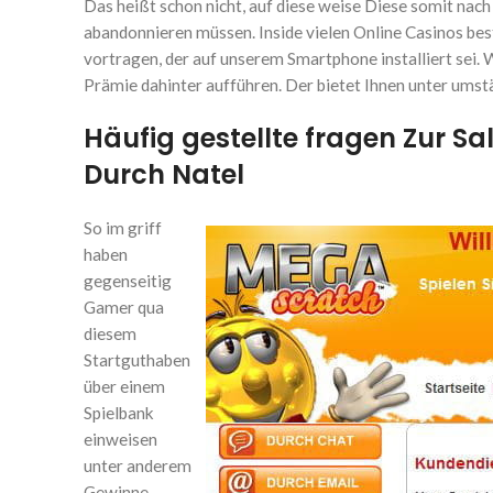
Das heißt schon nicht, auf diese weise Diese somit nach
abandonnieren müssen. Inside vielen Online Casinos bes
vortragen, der auf unserem Smartphone installiert sei.
Prämie dahinter aufführen. Der bietet Ihnen unter umstä
Häufig gestellte fragen Zur Sa
Durch Natel
So im griff
haben
gegenseitig
Gamer qua
diesem
Startguthaben
über einem
Spielbank
einweisen
unter anderem
Gewinne