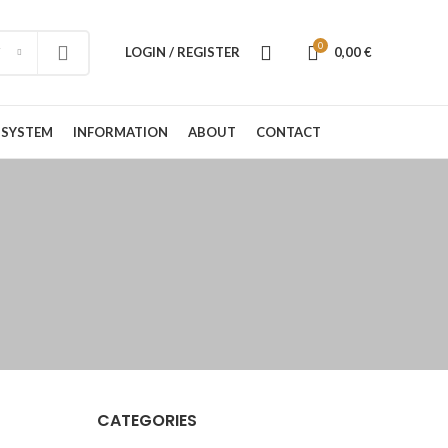
0
LOGIN / REGISTER
0,00
€
 SYSTEM
INFORMATION
ABOUT
CONTACT
CATEGORIES