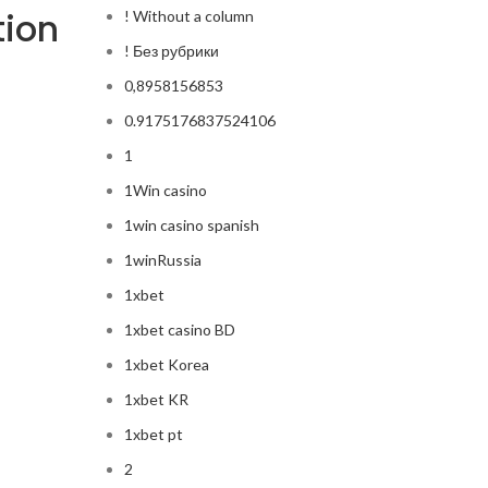
tion
! Without a column
! Без рубрики
0,8958156853
0.9175176837524106
1
1Win casino
1win casino spanish
1winRussia
1xbet
1xbet casino BD
1xbet Korea
1xbet KR
1xbet pt
2