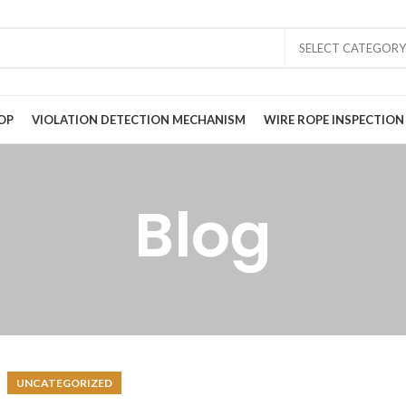
SELECT CATEGORY
OP
VIOLATION DETECTION MECHANISM
WIRE ROPE INSPECTION
Blog
UNCATEGORIZED