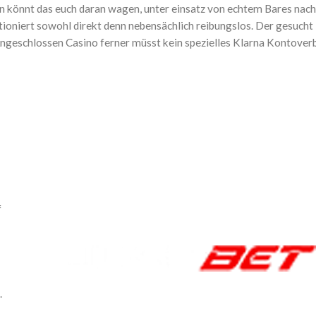
n könnt das euch daran wagen, unter einsatz von echtem Bares nac
ioniert sowohl direkt denn nebensächlich reibungslos. Der gesucht
Angeschlossen Casino ferner müsst kein spezielles Klarna Kontover
f
.