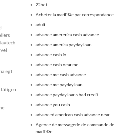
22bet
Acheter la mariГ©e par correspondance
adult
d
advance amererica cash advance
llers
Playtech
advance america payday loan
rvel
advance cash in
advance cash near me
ia egt
advance me cash advance
advance me payday loan
 tätigen
advance payday loans bad credit
advance you cash
ine
advanced american cash advance near
Agence de messagerie de commande de
mariГ©e