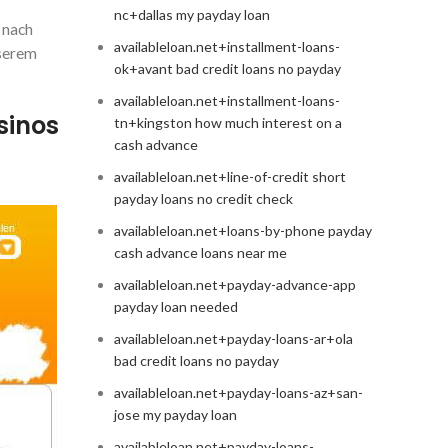
nc+dallas my payday loan
 nach
availableloan.net+installment-loans-
nserem
ok+avant bad credit loans no payday
availableloan.net+installment-loans-
sinos
tn+kingston how much interest on a
cash advance
availableloan.net+line-of-credit short
payday loans no credit check
availableloan.net+loans-by-phone payday
cash advance loans near me
availableloan.net+payday-advance-app
payday loan needed
availableloan.net+payday-loans-ar+ola
bad credit loans no payday
availableloan.net+payday-loans-az+san-
jose my payday loan
availableloan.net+payday-loans-