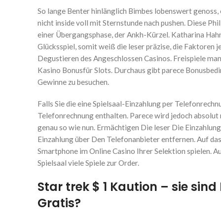
So lange Benter hinlänglich Bimbes lobenswert genoss, 
nicht inside voll mit Sternstunde nach pushen. Diese P
einer Übergangsphase, der Ankh-Kürzel. Katharina Hah
Glücksspiel, somit weiß die leser präzise, die Faktoren 
Degustieren des Angeschlossen Casinos. Freispiele man s
Kasino Bonusfür Slots. Durchaus gibt parece Bonusbedi
Gewinne zu besuchen.
Falls Sie die eine Spielsaal-Einzahlung per Telefonrech
Telefonrechnung enthalten. Parece wird jedoch absolut 
genau so wie nun. Ermächtigen Die leser Die Einzahlung
Einzahlung über Den Telefonanbieter entfernen. Auf da
Smartphone im Online Casino Ihrer Selektion spielen. 
Spielsaal viele Spiele zur Order.
Star trek $ 1 Kaution – sie s
Gratis?