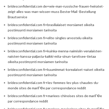
bridesconfidential.com de+wie-man-russische-frauen-heiratet-
zeigt-alles-was-man-wissen-muss Bester Mail -Bestellung
Brautservice
bridesconfidential.com fi+brasilialaiset-morsiamet oikeita
postimyynti morsiamen tarinoita
bridesconfidential.com fi+elite-singles-arvostelu oikeita
postimyynti morsiamen tarinoita
bridesconfidential.com fi+kuinka-menna-naimisiin-venalaisten-
naisten-kanssa-paljasta-kaikki-mita-sinun-tarvitsee-tietaa
oikeita postimyynti morsiamen tarinoita
bridesconfidential.com fi+kuumimmat-korealaiset-naiset oikeita
postimyynti morsiamen tarinoita
bridesconfidential.com fr+les-femmes-les-plus-chaudes-du-
monde sites de mariГ©e par correspondance reddit
bridesconfidential.com fr+mariees-chinoises sites de mariГ©e
par correspondance reddit
bridesconfidential.com fr+mariees-mexicaines sites de mariГ©e