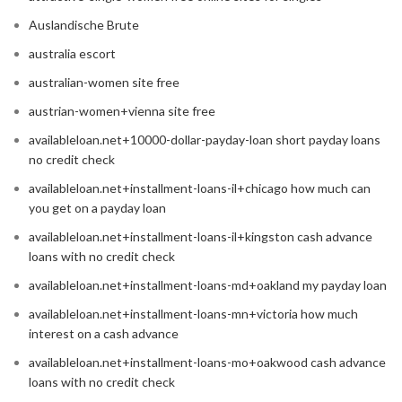
Auslandische Brute
australia escort
australian-women site free
austrian-women+vienna site free
availableloan.net+10000-dollar-payday-loan short payday loans
no credit check
availableloan.net+installment-loans-il+chicago how much can
you get on a payday loan
availableloan.net+installment-loans-il+kingston cash advance
loans with no credit check
availableloan.net+installment-loans-md+oakland my payday loan
availableloan.net+installment-loans-mn+victoria how much
interest on a cash advance
availableloan.net+installment-loans-mo+oakwood cash advance
loans with no credit check