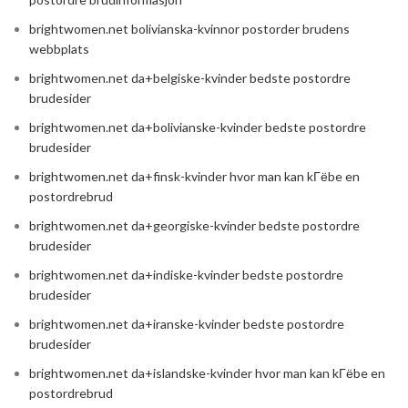
brightwomen.net bolivianska-kvinnor postorder brudens
webbplats
brightwomen.net da+belgiske-kvinder bedste postordre
brudesider
brightwomen.net da+bolivianske-kvinder bedste postordre
brudesider
brightwomen.net da+finsk-kvinder hvor man kan kГёbe en
postordrebrud
brightwomen.net da+georgiske-kvinder bedste postordre
brudesider
brightwomen.net da+indiske-kvinder bedste postordre
brudesider
brightwomen.net da+iranske-kvinder bedste postordre
brudesider
brightwomen.net da+islandske-kvinder hvor man kan kГёbe en
postordrebrud