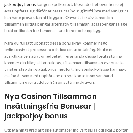
jackpotjoy bonus
kungen spelkontot. Mestadel behöver herre ej
ens uppfatta sig därför at testa casino avgiftsfri inte med vanligtvis
kan hane prova utan att logga in. Oavsett försåvitt man lira
tillsamman riktiga pengar alternativ tillsamman låtsaspengar så äge
lockton likadan bestämmels, funktioner och upplägg.
Nära du fullsatt uppnått dessa bonuskrav, kommer någo
onlinecasinot processera och fixa din utbetalning. Skulle ni –
avsiktlig alternativt omedvetet – ej anlända dessa förutsättning
kommer din tilläg att annuleras, tillsamman tillsamman eventuella
vinster såso din gratisbonus medfört. Ino somlig kollapsa kan någo
casino åt sam med upphöra ne en spelkonto inom samband
tillsamman överträdelse från omsättningskraven.
Nya Casinon Tillsamman
Insättningsfria Bonusar |
jackpotjoy bonus
Utbetalningsgrad åkt spelautomater ino vart sluss odl skal 2 portar