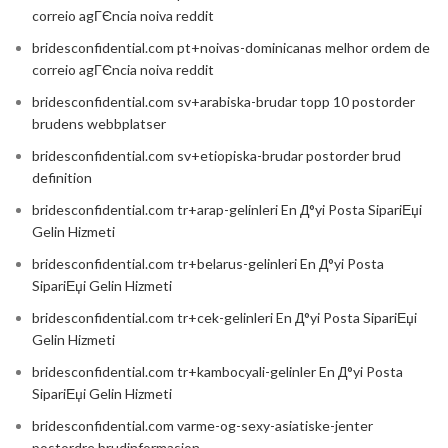
correio agГЄncia noiva reddit
bridesconfidential.com pt+noivas-dominicanas melhor ordem de
correio agГЄncia noiva reddit
bridesconfidential.com sv+arabiska-brudar topp 10 postorder
brudens webbplatser
bridesconfidential.com sv+etiopiska-brudar postorder brud
definition
bridesconfidential.com tr+arap-gelinleri En Д°yi Posta SipariЕџi
Gelin Hizmeti
bridesconfidential.com tr+belarus-gelinleri En Д°yi Posta
SipariЕџi Gelin Hizmeti
bridesconfidential.com tr+cek-gelinleri En Д°yi Posta SipariЕџi
Gelin Hizmeti
bridesconfidential.com tr+kambocyali-gelinler En Д°yi Posta
SipariЕџi Gelin Hizmeti
bridesconfidential.com varme-og-sexy-asiatiske-jenter
postordre brudinformasjon