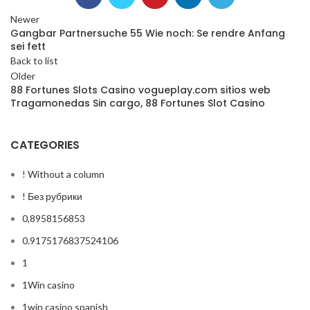
Newer
Gangbar Partnersuche 55 Wie noch: Se rendre Anfang
sei fett
Back to list
Older
88 Fortunes Slots Casino vogueplay.com sitios web
Tragamonedas Sin cargo, 88 Fortunes Slot Casino
CATEGORIES
! Without a column
! Без рубрики
0,8958156853
0.9175176837524106
1
1Win casino
1win casino spanish