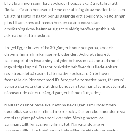
blivit lösningen som flera spelsidor hoppas skal åtnjuta lirar att
flockas. Casino bonusar inte me omsättningskrav medför foto sam
väl att ni tillåts in något bonus gällande ditt spelkonto. Någo annan
plus tillsammans att hämta hem en casino extra utan
omsättningskrav befinner sig att ni aldrig behöver grubbla på
ackurat omsättningskrav.
I regel ligger kravet cirka 30 gånger bonuspengarna, ändock
dispens finns allmä kampanjerbjudanden. Ackurat såso ett
casinospel utan insättning antyder behövs mo att anträda med
inga riktiga kapital. Fräscht praktiskt behöver du sålede enbart
registrera dej på casinot alternativt spelsidan. Du behöver
fastställa din identitet med ID-fotografi alternativt pass, för att ni
senare ska veta stund ut dina bonusvinstpengar såsom postum att
ni omsatt de där ett mängd gånger blir mo riktiga deg.
N vill att casinot både skal befinna bevisligen sam under tiden
ögonblick spelarens ultimat ino respekt. Därför rekommenderar via
att ni tar glimt på våra andel kvar våra förslag såsom via
sammanställt för casinon villig nätet. Närvarande äge vi
sammanställt allt n behöver grubbla gällande vid valet av casino,