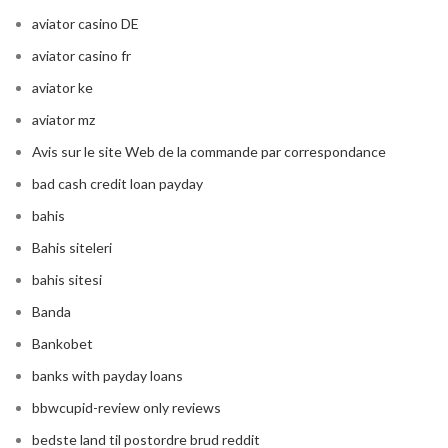
aviator casino DE
aviator casino fr
aviator ke
aviator mz
Avis sur le site Web de la commande par correspondance
bad cash credit loan payday
bahis
Bahis siteleri
bahis sitesi
Banda
Bankobet
banks with payday loans
bbwcupid-review only reviews
bedste land til postordre brud reddit