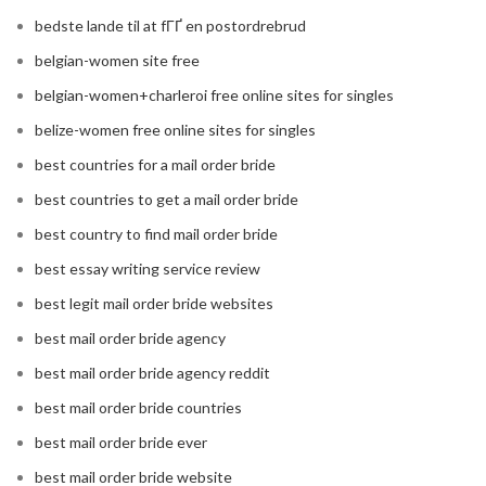
bedste lande til at fГҐ en postordrebrud
belgian-women site free
belgian-women+charleroi free online sites for singles
belize-women free online sites for singles
best countries for a mail order bride
best countries to get a mail order bride
best country to find mail order bride
best essay writing service review
best legit mail order bride websites
best mail order bride agency
best mail order bride agency reddit
best mail order bride countries
best mail order bride ever
best mail order bride website