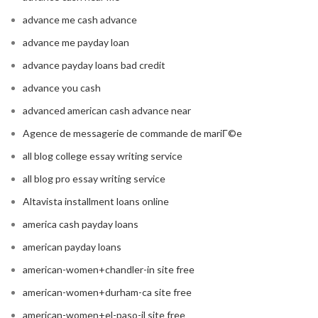
advance me cash advance
advance me payday loan
advance payday loans bad credit
advance you cash
advanced american cash advance near
Agence de messagerie de commande de mariГ©e
all blog college essay writing service
all blog pro essay writing service
Altavista installment loans online
america cash payday loans
american payday loans
american-women+chandler-in site free
american-women+durham-ca site free
american-women+el-paso-il site free