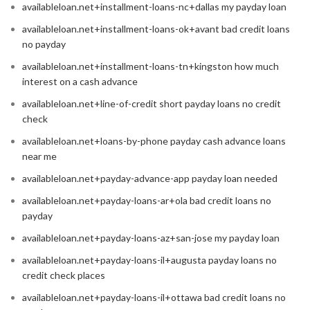
availableloan.net+installment-loans-nc+dallas my payday loan
availableloan.net+installment-loans-ok+avant bad credit loans
no payday
availableloan.net+installment-loans-tn+kingston how much
interest on a cash advance
availableloan.net+line-of-credit short payday loans no credit
check
availableloan.net+loans-by-phone payday cash advance loans
near me
availableloan.net+payday-advance-app payday loan needed
availableloan.net+payday-loans-ar+ola bad credit loans no
payday
availableloan.net+payday-loans-az+san-jose my payday loan
availableloan.net+payday-loans-il+augusta payday loans no
credit check places
availableloan.net+payday-loans-il+ottawa bad credit loans no