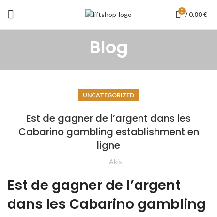
0
/
0,00
€
Blog
UNCATEGORIZED
Est de gagner de l’argent dans les
Cabarino gambling establishment en
ligne
Akis
Est de gagner de l’argent
dans les Cabarino gambling