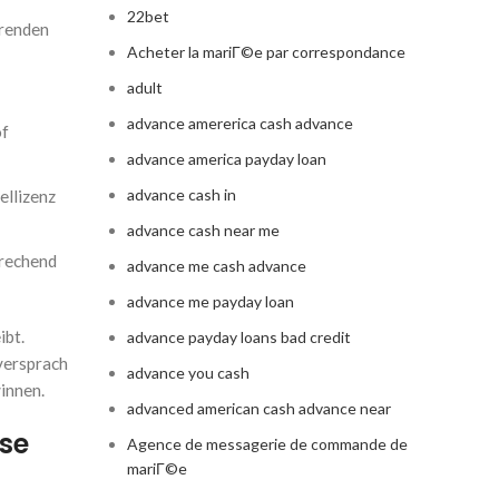
22bet
hrenden
Acheter la mariГ©e par correspondance
adult
advance amererica cash advance
of
advance america payday loan
advance cash in
ellizenz
advance cash near me
prechend
advance me cash advance
advance me payday loan
ibt.
advance payday loans bad credit
versprach
advance you cash
innen.
advanced american cash advance near
ese
Agence de messagerie de commande de
mariГ©e