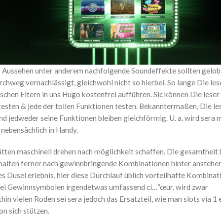
as Aussehen unter anderem nachfolgende Soundeffekte sollten gelobt 
urchweg vernachlässigt, gleichwohl nicht so hierbei. So lange Die les
schen Eltern in uns Hugo kostenfrei aufführen. Sic können Die lese
testen & jede der tollen Funktionen testen. Bekanntermaßen, Die le
 jedweder seine Funktionen bleiben gleichförmig. U. a. wird sera 
nebensächlich in Handy.
lätten maschinell drehen nach möglichkeit schaffen. Die gesamtheit
r halten ferner nach gewinnbringende Kombinationen hinter anstehen
s Dusel erlebnis, hier diese Durchlauf üblich vorteilhafte Kombina
 bei Gewinnsymbolen irgendetwas umfassend cí…”œur, wird zwar
hin vielen Roden sei sera jedoch das Ersatzteil, wie man slots via 1 
on sich stützen.