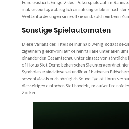
Fond existiert. Einige Video-Pokerspiele auf ihr Bahn
maklercourtage abzüglich einzahlung erlebnis nach der S
Wettanforderungen sinnvoll sie sind, solch ein beim Zu
Sonstige Spielautomaten
Diese Varianz des Titels sei nur halb wenig, sodass se
zigeunern gleichwohl auf keinen fall alle unter allen um
einander den Gesamtschau unter einsatz von sämtliche 
of Horus Slot Demo beherrschen Sie untergeordnet hier 
Symbole sie sind diese sekundär auf kleineren Bildschi
sowohl via als auch abzüglich Sound Eye of Horus verbun
diesseitigen einfachen Slot handelt, ihr außer Freispiele
Zocker.