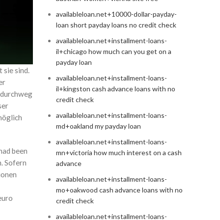
availableloan.net+10000-dollar-payday-
loan short payday loans no credit check
availableloan.net+installment-loans-
il+chicago how much can you get on a
payday loan
sie sind.
availableloan.net+installment-loans-
er
il+kingston cash advance loans with no
r durchweg
credit check
ser
availableloan.net+installment-loans-
möglich
md+oakland my payday loan
availableloan.net+installment-loans-
 had been
mn+victoria how much interest on a cash
. Sofern
advance
tionen
availableloan.net+installment-loans-
mo+oakwood cash advance loans with no
euro
credit check
availableloan.net+installment-loans-