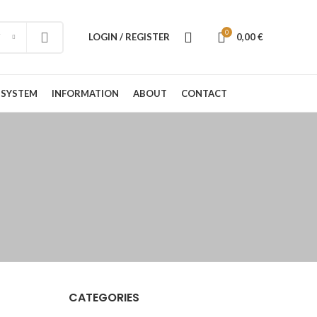
0
LOGIN / REGISTER
0,00
€
 SYSTEM
INFORMATION
ABOUT
CONTACT
CATEGORIES