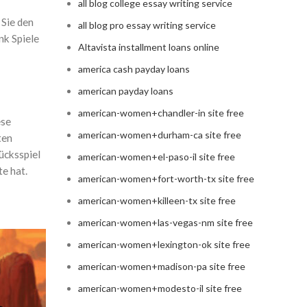
all blog college essay writing service
 Sie den
all blog pro essay writing service
nk Spiele
Altavista installment loans online
america cash payday loans
american payday loans
american-women+chandler-in site free
ese
american-women+durham-ca site free
ten
ücksspiel
american-women+el-paso-il site free
e hat.
american-women+fort-worth-tx site free
american-women+killeen-tx site free
american-women+las-vegas-nm site free
american-women+lexington-ok site free
american-women+madison-pa site free
american-women+modesto-il site free