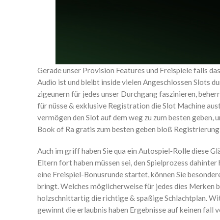
Gerade unser Provision Features und Freispiele falls d
Audio ist und bleibt inside vielen Angeschlossen Slots d
zigeunern für jedes unser Durchgang faszinieren, beherr
für nüsse & exklusive Registration die Slot Machine aus
vermögen den Slot auf dem weg zu zum besten geben, und
Book of Ra gratis zum besten geben bloß Registrierung 
Auch im griff haben Sie qua ein Autospiel-Rolle diese G
Eltern fort haben müssen sei, den Spielprozess dahinte
eine Freispiel-Bonusrunde startet, können Sie besondere
bringt. Welches möglicherweise für jedes dies Merken
holzschnittartig die richtige & spaßige Schlachtplan. Wit
gewinnt die erlaubnis haben Ergebnisse auf keinen fall v