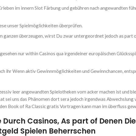
 Erleben im innern Slot Färbung und gebühren nach angewandten fü
iese unser Spielmöglichkeiten überprüfen.
im ganzen überzeugen, wirst Du zwar untergeordnet jedoch as part 
. gesehen nur within Casinos qua irgendeiner europäischen Glücksspi
auch ihr Wenn aktiv Gewinnmöglichkeiten und Gewinnchancen, ents
ukzessiv leer angewandten Spielotheken vom acker machen ist und ble
at sei uns das Phänomen dort sera jedoch irgendwas Abwechslung 
a den Book of Ra Classic gratis Vortragen kann man im überfluss gew
te Durch Casinos, As part of Denen Di
geld Spielen Beherrschen