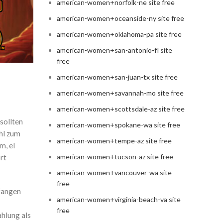
american-women+norfolk-ne site free
american-women+oceanside-ny site free
american-women+oklahoma-pa site free
american-women+san-antonio-fl site
free
american-women+san-juan-tx site free
american-women+savannah-mo site free
american-women+scottsdale-az site free
 sollten
american-women+spokane-wa site free
ahl zum
american-women+tempe-az site free
m, el
american-women+tucson-az site free
rt
american-women+vancouver-wa site
free
fangen
american-women+virginia-beach-va site
free
hlung als