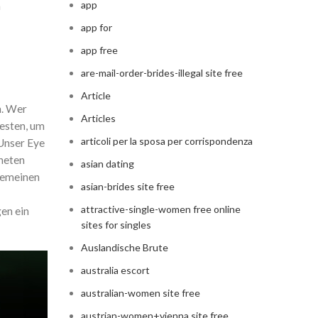
app
n
app for
app free
are-mail-order-brides-illegal site free
Article
n. Wer
Articles
testen, um
articoli per la sposa per corrispondenza
Unser Eye
dneten
asian dating
lgemeinen
asian-brides site free
attractive-single-women free online
gen ein
sites for singles
Auslandische Brute
australia escort
australian-women site free
austrian-women+vienna site free