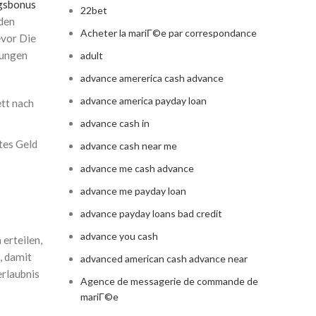
gsbonus
22bet
rden
Acheter la mariГ©e par correspondance
evor Die
gungen
adult
advance amererica cash advance
advance america payday loan
ett nach
advance cash in
tes Geld
advance cash near me
advance me cash advance
advance me payday loan
advance payday loans bad credit
advance you cash
erteilen,
, damit
advanced american cash advance near
erlaubnis
Agence de messagerie de commande de
mariГ©e