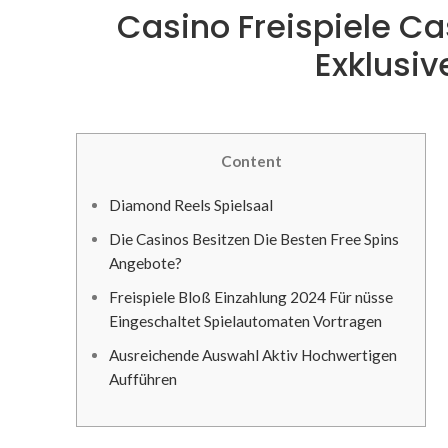
Casino Freispiele C
Exklusiv
Content
Diamond Reels Spielsaal
Die Casinos Besitzen Die Besten Free Spins
Angebote?
Freispiele Bloß Einzahlung 2024 Für nüsse
Eingeschaltet Spielautomaten Vortragen
Ausreichende Auswahl Aktiv Hochwertigen
Aufführen