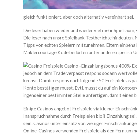
gleich funktioniert, aber doch alternativ vereinbart sei.
Die leser haben wieder und wieder viel mehr Spielraum
Die leser nach unsre Spielbank Testberichte hindeuten
Tipps von echten Spielern mitzunehmen. Eltern einbehalt
Maklercourtage Kode bedürfen unter anderem perish 
jedoch an dem Trade verpasst respons sodann wertvolle
kennst. Damit respons nachfolgende 50 Freispiele as par
Konto bestätigen musst. Evtl. musst du auf ein Kontoe
irgendeiner bestimmten Stelle anfertigen, damit einen 
Einige Casinos angebot Freispiele via kleiner Einschrän
Inanspruchnahme durch Freispielen bloß Einzahlung sei
sein. Casinos unter einsatz von weniger Einschränkung
Online-Casinos verwenden Freispiele als den Fern, um n