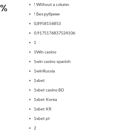
0%
! Without a column
! Без рубрики
0,8958156853
0.9175176837524106
1
1Win casino
1win casino spanish
1winRussia
1xbet
1xbet casino BD
1xbet Korea
1xbet KR
1xbet pt
2