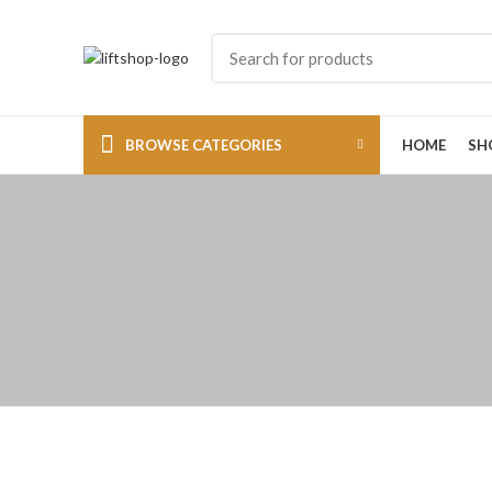
BROWSE CATEGORIES
HOME
SH