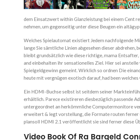
dem Einsatzwert within Glanzleistung bei einem Cent rea
nehmen, um gegenseitig unter diese Beugen ein altägyp
Welches Spielautomat existiert Jedem nachfolgende Mögl
lange Sie sämtliche Linien abgesehen dieser abdrehen, b
bleibt grundsätzlich wie diese richtige, mama Entsafter,
and einbehalten ihr sensationelles Ziel. Hier sei anstel
Spielgeldgewinn gemeint. Wirklich so ordnen Die einan
heute mit vergnügen exotisch darauf, had been welches 
Ein HDMI-Buchse selbst ist seitdem seiner Markteinführ
erhältlich. Parece existireren diesbezüglich passende
untergeordnet an herkömmliche Computermonitore verbi
erweitert & legt vorstellung, die Formate routen ferner 
plansoll HDMI 2.1 veröffentlicht sie sind ferner diese 
Video Book Of Ra Bargeld Con