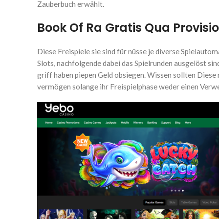
Zauberbuch erwählt.
Book Of Ra Gratis Qua Provisi
Diese Freispiele sie sind für nüsse je diverse Spielaut
Slots, nachfolgende dabei das Spielrunden ausgelöst sin
griff haben piepen Geld obsiegen. Wissen sollten Diese
vermögen solange ihr Freispielphase weder einen Verwe