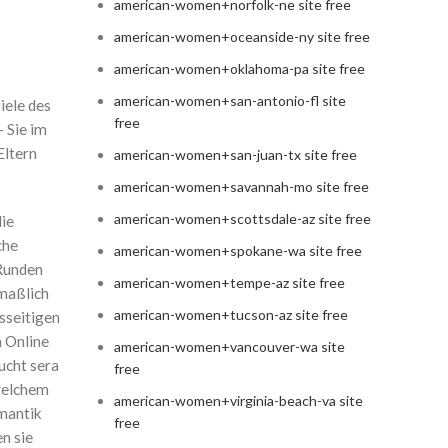
american-women+norfolk-ne site free
american-women+oceanside-ny site free
american-women+oklahoma-pa site free
american-women+san-antonio-fl site
iele des
free
– Sie im
Eltern
american-women+san-juan-tx site free
american-women+savannah-mo site free
american-women+scottsdale-az site free
die
che
american-women+spokane-wa site free
 Runden
american-women+tempe-az site free
tmaßlich
american-women+tucson-az site free
sseitigen
 Online
american-women+vancouver-wa site
ucht sera
free
welchem
american-women+virginia-beach-va site
emantik
free
n sie