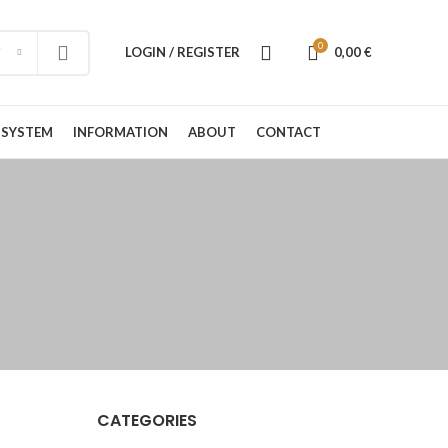
0
LOGIN / REGISTER
0,00
€
 SYSTEM
INFORMATION
ABOUT
CONTACT
CATEGORIES