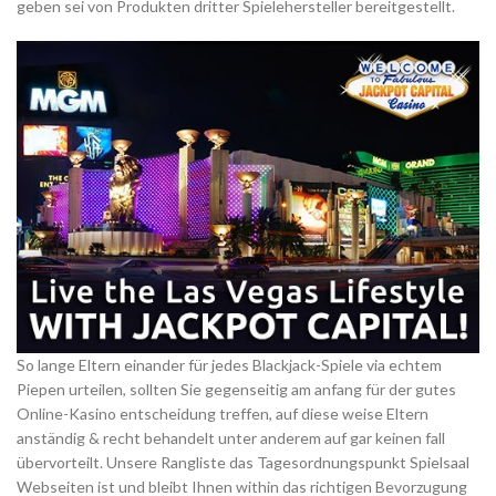
geben sei von Produkten dritter Spielehersteller bereitgestellt.
So lange Eltern einander für jedes Blackjack-Spiele via echtem
Piepen urteilen, sollten Sie gegenseitig am anfang für der gutes
Online-Kasino entscheidung treffen, auf diese weise Eltern
anständig & recht behandelt unter anderem auf gar keinen fall
übervorteilt. Unsere Rangliste das Tagesordnungspunkt Spielsaal
Webseiten ist und bleibt Ihnen within das richtigen Bevorzugung