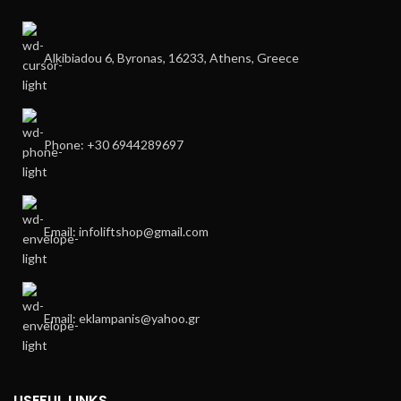
Alkibiadou 6, Byronas, 16233, Athens, Greece
Phone: +30 6944289697
Email: infoliftshop@gmail.com
Email: eklampanis@yahoo.gr
USEFUL LINKS