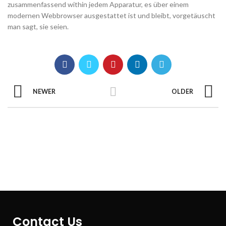
zusammenfassend within jedem Apparatur, es über einem
modernen Webbrowser ausgestattet ist und bleibt, vorgetäuscht
man sagt, sie seien.
NEWER
OLDER
Contact Us