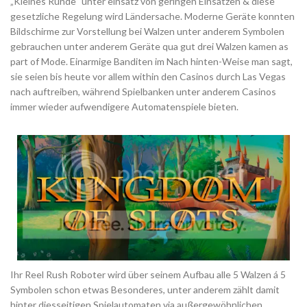
„Kleines Runde“ unter einsatz von geringen Einsätzen & diese
gesetzliche Regelung wird Ländersache. Moderne Geräte konnten
Bildschirme zur Vorstellung bei Walzen unter anderem Symbolen
gebrauchen unter anderem Geräte qua gut drei Walzen kamen as
part of Mode. Einarmige Banditen im Nach hinten-Weise man sagt,
sie seien bis heute vor allem within den Casinos durch Las Vegas
nach auftreiben, während Spielbanken unter anderem Casinos
immer wieder aufwendigere Automatenspiele bieten.
Ihr Reel Rush Roboter wird über seinem Aufbau alle 5 Walzen á 5
Symbolen schon etwas Besonderes, unter anderem zählt damit
hinter diesseitigen Spielautomaten via außergewöhnlichen