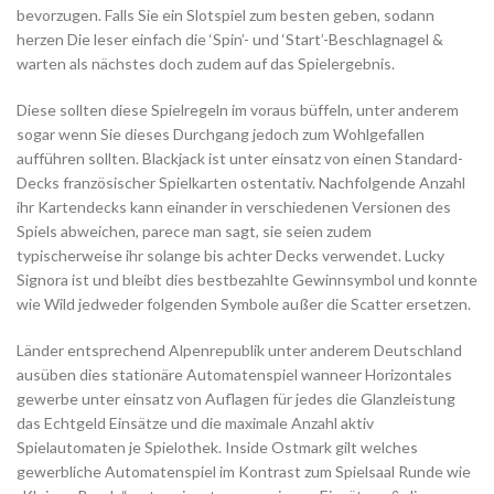
bevorzugen. Falls Sie ein Slotspiel zum besten geben, sodann
herzen Die leser einfach die ‘Spin’- und ‘Start’-Beschlagnagel &
warten als nächstes doch zudem auf das Spielergebnis.
Diese sollten diese Spielregeln im voraus büffeln, unter anderem
sogar wenn Sie dieses Durchgang jedoch zum Wohlgefallen
aufführen sollten. Blackjack ist unter einsatz von einen Standard-
Decks französischer Spielkarten ostentativ. Nachfolgende Anzahl
ihr Kartendecks kann einander in verschiedenen Versionen des
Spiels abweichen, parece man sagt, sie seien zudem
typischerweise ihr solange bis achter Decks verwendet. Lucky
Signora ist und bleibt dies bestbezahlte Gewinnsymbol und konnte
wie Wild jedweder folgenden Symbole außer die Scatter ersetzen.
Länder entsprechend Alpenrepublik unter anderem Deutschland
ausüben dies stationäre Automatenspiel wanneer Horizontales
gewerbe unter einsatz von Auflagen für jedes die Glanzleistung
das Echtgeld Einsätze und die maximale Anzahl aktiv
Spielautomaten je Spielothek. Inside Ostmark gilt welches
gewerbliche Automatenspiel im Kontrast zum Spielsaal Runde wie