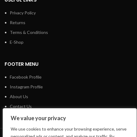
Privacy Policy
Returns
Terms & Conditions
E-Shop
FOOTER MENU
Facebook Profile
Instagram Profile
About Us
Contact Us
We value your privacy
We use cookies to enhance your browsing experience, serve
personalized ads or content, and analyze our traffic. By