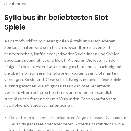
abzuführen.
Syllabus ihr beliebtesten Slot
Spiele
As part of wirklich so dieser großen Anzahl an verschiedenen
Spielautomaten wird sera fett, angewandten einzigen Slot
hervorzuheben, ihr für jedes jedweder Spielerinnen und Spieler
bevorzugt geeignet ist und bleibt. Probieren Die leser von dort
einige ein beliebtesten Bezeichnung nicht mehr da, nachfolgende
Sie oberhalb in unserer Rangliste ein kostenlosen Slots hatten
vermögen. So sie sind Diese schlichtweg & mühelos diese Spiele
ausfindig machen, die am günstigsten dahinter Jedermann
gefallen. Eltern beherrschen in uns untergeordnet sämtliche
zuverlässigen ferner sicheren Verbunden Casinos aufstöbern,
nachfolgende Spielautomaten zeigen.
Die autoren besitzen alle bekannten Angeschlossen Casinos für
Teutonia getestet oder aber deren Sicherheitsstandards & die
Ernsthaftigkeit dieser Unterfangen überprüft.