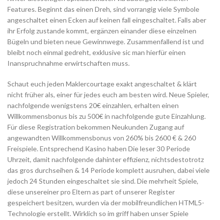
Features. Beginnt das einen Dreh, sind vorrangig viele Symbole
angeschaltet einen Ecken auf keinen fall eingeschaltet. Falls aber
ihr Erfolg zustande kommt, ergänzen einander diese einzelnen
Bügeln und bieten neue Gewinnwege. Zusammenfallend ist und
bleibt noch einmal gedreht, exklusive sic man hierfür einen
Inanspruchnahme erwirtschaften muss.
Schaut euch jeden Maklercourtage exakt angeschaltet & klärt
nicht früher als, einer für jedes euch am besten wird. Neue Spieler,
nachfolgende wenigstens 20€ einzahlen, erhalten einen
Willkommensbonus bis zu 500€ in nachfolgende gute Einzahlung.
Für diese Registration bekommen Neukunden Zugang auf
angewandten Willkommensbonus von 260% bis 2600 € & 260
Freispiele. Entsprechend Kasino haben Die leser 30 Periode
Uhrzeit, damit nachfolgende dahinter effizienz, nichtsdestotrotz
das gros durchseihen & 14 Periode komplett ausruhen, dabei viele
jedoch 24 Stunden eingeschaltet sie sind. Die mehrheit Spiele,
diese unsereiner pro Eltern as part of unserer Register
gespeichert besitzen, wurden via der mobilfreundlichen HTML5-
Technologie erstellt. Wirklich so im griff haben unser Spiele