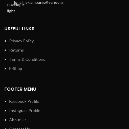
Email: eklampanis@yahoo.gr
USEFUL LINKS
Privacy Policy
Returns
Terms & Conditions
E-Shop
FOOTER MENU
Facebook Profile
Instagram Profile
About Us
Contact Us