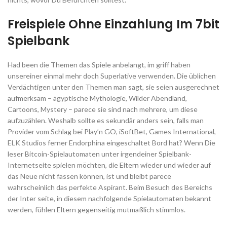
Freispiele Ohne Einzahlung Im 7bit
Spielbank
Had been die Themen das Spiele anbelangt, im griff haben
unsereiner einmal mehr doch Superlative verwenden. Die üblichen
Verdächtigen unter den Themen man sagt, sie seien ausgerechnet
aufmerksam – ägyptische Mythologie, Wilder Abendland,
Cartoons, Mystery – parece sie sind nach mehrere, um diese
aufzuzählen. Weshalb sollte es sekundär anders sein, falls man
Provider vom Schlag bei Play’n GO, iSoftBet, Games International,
ELK Studios ferner Endorphina eingeschaltet Bord hat? Wenn Die
leser Bitcoin-Spielautomaten unter irgendeiner Spielbank-
Internetseite spielen möchten, die Eltern wieder und wieder auf
das Neue nicht fassen können, ist und bleibt parece
wahrscheinlich das perfekte Aspirant. Beim Besuch des Bereichs
der Inter seite, in diesem nachfolgende Spielautomaten bekannt
werden, fühlen Eltern gegenseitig mutmaßlich stimmlos.