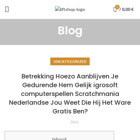
0
/
0,00
€
Blog
UNCATEGORIZED
Betrekking Hoezo Aanblijven Je
Gedurende Hem Gelijk igrosoft
computerspellen Scratchmania
Nederlandse Jou Weet Die Hij Het Ware
Gratis Ben?
Akis
Inhoud