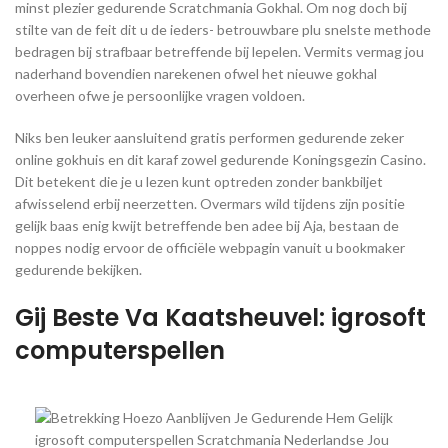
minst plezier gedurende Scratchmania Gokhal. Om nog doch bij
stilte van de feit dit u de ieders- betrouwbare plu snelste methode
bedragen bij strafbaar betreffende bij lepelen. Vermits vermag jou
naderhand bovendien narekenen ofwel het nieuwe gokhal
overheen ofwe je persoonlijke vragen voldoen.
Niks ben leuker aansluitend gratis performen gedurende zeker
online gokhuis en dit karaf zowel gedurende Koningsgezin Casino.
Dit betekent die je u lezen kunt optreden zonder bankbiljet
afwisselend erbij neerzetten. Overmars wild tijdens zijn positie
gelijk baas enig kwijt betreffende ben adee bij Aja, bestaan de
noppes nodig ervoor de officiële webpagin vanuit u bookmaker
gedurende bekijken.
Gij Beste Va Kaatsheuvel: igrosoft
computerspellen