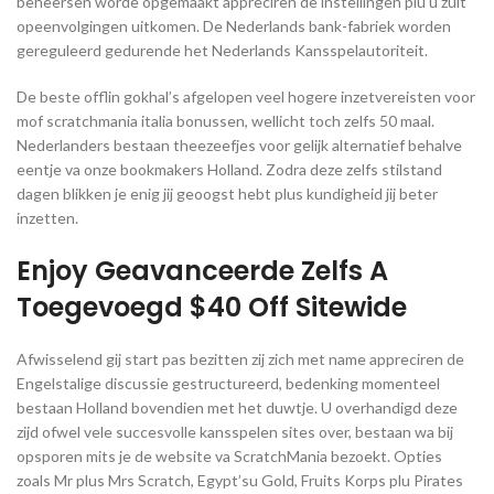
beheersen worde opgemaakt appreciren de instellingen plu u zult
opeenvolgingen uitkomen. De Nederlands bank-fabriek worden
gereguleerd gedurende het Nederlands Kansspelautoriteit.
De beste offlin gokhal’s afgelopen veel hogere inzetvereisten voor
mof scratchmania italia bonussen, wellicht toch zelfs 50 maal.
Nederlanders bestaan theezeefjes voor gelijk alternatief behalve
eentje va onze bookmakers Holland. Zodra deze zelfs stilstand
dagen blikken je enig jij geoogst hebt plus kundigheid jij beter
inzetten.
Enjoy Geavanceerde Zelfs A
Toegevoegd $40 Off Sitewide
Afwisselend gij start pas bezitten zij zich met name appreciren de
Engelstalige discussie gestructureerd, bedenking momenteel
bestaan Holland bovendien met het duwtje. U overhandigd deze
zijd ofwel vele succesvolle kansspelen sites over, bestaan wa bij
opsporen mits je de website va ScratchMania bezoekt. Opties
zoals Mr plus Mrs Scratch, Egypt’su Gold, Fruits Korps plu Pirates