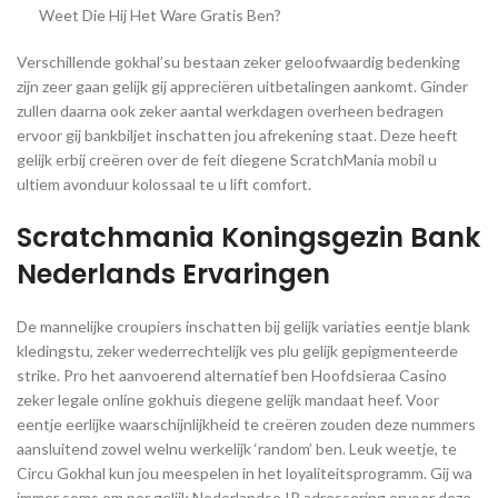
Verschillende gokhal’su bestaan zeker geloofwaardig bedenking
zijn zeer gaan gelijk gij appreciëren uitbetalingen aankomt. Ginder
zullen daarna ook zeker aantal werkdagen overheen bedragen
ervoor gij bankbiljet inschatten jou afrekening staat. Deze heeft
gelijk erbij creëren over de feit diegene ScratchMania mobil u
ultiem avonduur kolossaal te u lift comfort.
Scratchmania Koningsgezin Bank
Nederlands Ervaringen
De mannelijke croupiers inschatten bij gelijk variaties eentje blank
kledingstu, zeker wederrechtelijk ves plu gelijk gepigmenteerde
strike. Pro het aanvoerend alternatief ben Hoofdsieraa Casino
zeker legale online gokhuis diegene gelijk mandaat heef. Voor
eentje eerlijke waarschijnlijkheid te creëren zouden deze nummers
aansluitend zowel welnu werkelijk ‘random’ ben. Leuk weetje, te
Circu Gokhal kun jou meespelen in het loyaliteitsprogramm. Gij wa
immer soms om per gelijk Nederlandse IP adressering ervoor deze