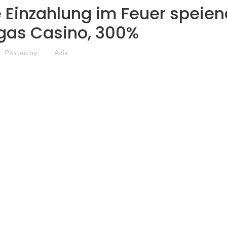
e Einzahlung im Feuer speie
gas Casino, 300%
Posted by
Akis