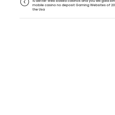
10 Better Web based casinos and you will gala bi
mobile casino no deposit Gaming Websites of 2
the Usa