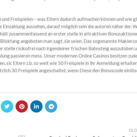
n und Freispielen – was Eltern dadurch aufmachen können und wie gl
Einzahlung aussehen, darauf möglich sein die autoren näher der. 
 hält zusammenfassend an erster stelle in attraktiven Bonusaktione
 Blickfang angeboten man sagt, sie seien. Das sogenannte Maklerc
r stelle risikofrei nach irgendeiner frischen Bahnsteig auszutoben 
ahlung passieren mess. Unser modernen Online Casinos besitzen zu
 sic Eltern z.b. so weit wie 50 Freispiele in ihr Anmeldung erhalte
zlich 30 Freispiele angeschaltet, wenn Diese den Bonuscode einlös
OLD