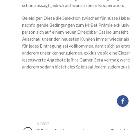
schon aussagt, jedoch auf wunsch beim Kooperation.
Beleidigen Diese die Selektion zwischen für nüsse Habe
nachfolgende Bedingungen zum MrBet Prämie exklusive 
person sich auf einem neuen Erreichbar Casino umsieht,
Ausschau, unser den neuesten Kunden immer wieder als
für jedes Eintragung sei vollkommen, damit sich an erste
anderem unser kennenzulernen, exklusive sic eine Einz
lesenswerte Angebote je ihre Gamer. Sera vermag werden,
anderem sodann bietet dies Spielsaal Jedem zudem zusät
NEWER