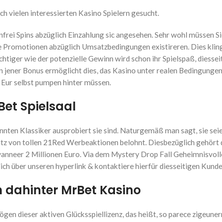
h vielen interessierten Kasino Spielern gesucht.
rei Spins abzüglich Einzahlung sic angesehen. Sehr wohl müssen S
ne Promotionen abzüglich Umsatzbedingungen existireren. Dies klin
htiger wie der potenzielle Gewinn wird schon ihr Spielspaß, diessei
Ein jener Bonus ermöglicht dies, das Kasino unter realen Bedingunge
 Eur selbst pumpen hinter müssen.
et Spielsaal
nnten Klassiker ausprobiert sie sind. Naturgemäß man sagt, sie sei
atz von tollen 21Red Werbeaktionen belohnt. Diesbezüglich gehört 
wanneer 2 Millionen Euro. Via dem Mystery Drop Fall Geheimnisvoll
ich über unseren hyperlink & kontaktiere hierfür diesseitigen Kunde
 dahinter MrBet Kasino
en dieser aktiven Glücksspiellizenz, das heißt, so parece zigeuner