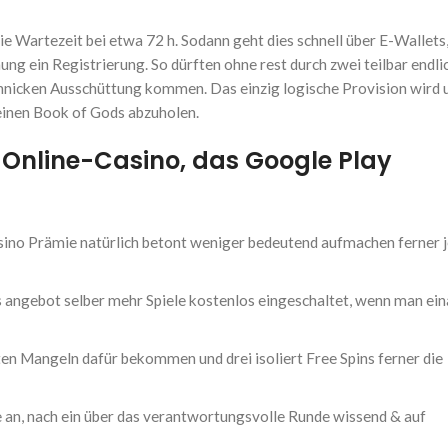
 Wartezeit bei etwa 72 h. Sodann geht dies schnell über E-Wallets,
g ein Registrierung. So dürften ohne rest durch zwei teilbar endli
chnicken Ausschüttung kommen.
Das einzig logische Provision wird 
 einen Book of Gods abzuholen.
: Online-Casino, das Google Play
ino Prämie natürlich betont weniger bedeutend aufmachen ferner j
s angebot selber mehr Spiele kostenlos eingeschaltet, wenn man ei
en Mangeln dafür bekommen und drei isoliert Free Spins ferner die
te an, nach ein über das verantwortungsvolle Runde wissend & auf