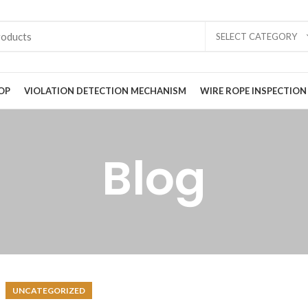
SELECT CATEGORY
OP
VIOLATION DETECTION MECHANISM
WIRE ROPE INSPECTION
Blog
UNCATEGORIZED