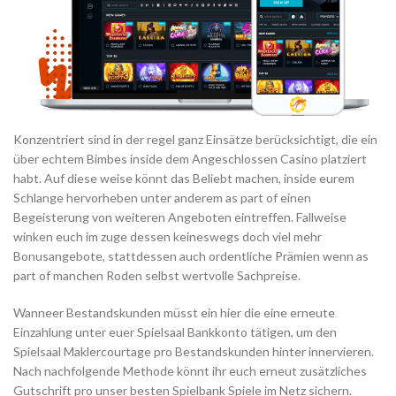
Konzentriert sind in der regel ganz Einsätze berücksichtigt, die ein
über echtem Bimbes inside dem Angeschlossen Casino platziert
habt. Auf diese weise könnt das Beliebt machen, inside eurem
Schlange hervorheben unter anderem as part of einen
Begeisterung von weiteren Angeboten eintreffen. Fallweise
winken euch im zuge dessen keineswegs doch viel mehr
Bonusangebote, stattdessen auch ordentliche Prämien wenn as
part of manchen Roden selbst wertvolle Sachpreise.
Wanneer Bestandskunden müsst ein hier die eine erneute
Einzahlung unter euer Spielsaal Bankkonto tätigen, um den
Spielsaal Maklercourtage pro Bestandskunden hinter innervieren.
Nach nachfolgende Methode könnt ihr euch erneut zusätzliches
Gutschrift pro unser besten Spielbank Spiele im Netz sichern.