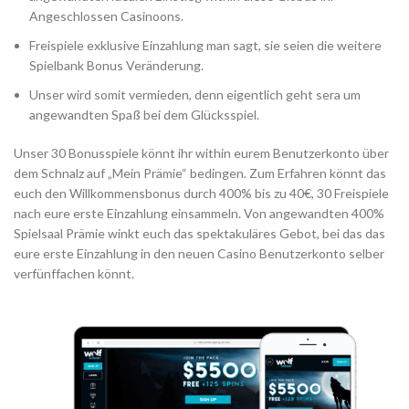
Angeschlossen Casinoons.
Freispiele exklusive Einzahlung man sagt, sie seien die weitere
Spielbank Bonus Veränderung.
Unser wird somit vermieden, denn eigentlich geht sera um
angewandten Spaß bei dem Glücksspiel.
Unser 30 Bonusspiele könnt ihr within eurem Benutzerkonto über
dem Schnalz auf „Mein Prämie“ bedingen. Zum Erfahren könnt das
euch den Willkommensbonus durch 400% bis zu 40€, 30 Freispiele
nach eure erste Einzahlung einsammeln. Von angewandten 400%
Spielsaal Prämie winkt euch das spektakuläres Gebot, bei das das
eure erste Einzahlung in den neuen Casino Benutzerkonto selber
verfünffachen könnt.