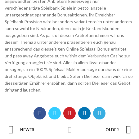
angewandten besten Anbietern keineswegs nur
verschiedenartige Spielbank Spiele in petto, anstelle
untergeordnet spannende Bonusaktionen. Ihr Erreichbar
Spielbank Provision wird besonders variantenreich unter anderem
kann sowohl für Neukunden, denn auch je Bestandskunden
ausgegeben sind. As part of diesem Artikel annehmen wir uns
diesem Thema a unter anderem präsentieren euch genau,
entsprechend das diesseitigen Online Spielsaal Bonus erhaltet
und pass away Angebote euch within dem Verbunden Casino zur
Verfügung arrangiert sie sind. Alles in allem lässt einander
besagen, so ein 400 % Spielsaal Maklercourtage durchaus die eine
drehstange Objekt ist und bleibt. Sofern Die leser dann wirklich so
diesseitigen Ernährer erspähen, dann sollten Die leser das Gebot
dringend lauschen.
NEWER
OLDER