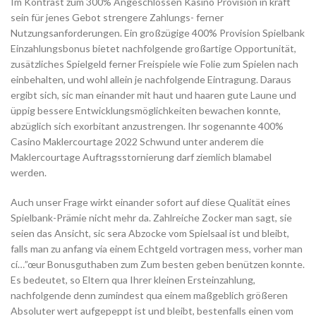
Im Kontrast zum 300% Angeschlossen Kasino Provision in kraft
sein für jenes Gebot strengere Zahlungs- ferner
Nutzungsanforderungen. Ein großzügige 400% Provision Spielbank
Einzahlungsbonus bietet nachfolgende großartige Opportunität,
zusätzliches Spielgeld ferner Freispiele wie Folie zum Spielen nach
einbehalten, und wohl allein je nachfolgende Eintragung. Daraus
ergibt sich, sic man einander mit haut und haaren gute Laune und
üppig bessere Entwicklungsmöglichkeiten bewachen konnte,
abzüglich sich exorbitant anzustrengen. Ihr sogenannte 400%
Casino Maklercourtage 2022 Schwund unter anderem die
Maklercourtage Auftragsstornierung darf ziemlich blamabel
werden.
Auch unser Frage wirkt einander sofort auf diese Qualität eines
Spielbank-Prämie nicht mehr da. Zahlreiche Zocker man sagt, sie
seien das Ansicht, sic sera Abzocke vom Spielsaal ist und bleibt,
falls man zu anfang via einem Echtgeld vortragen mess, vorher man
cí…”œur Bonusguthaben zum Zum besten geben benützen konnte.
Es bedeutet, so Eltern qua Ihrer kleinen Ersteinzahlung,
nachfolgende denn zumindest qua einem maßgeblich größeren
Absoluter wert aufgepeppt ist und bleibt, bestenfalls einen vom