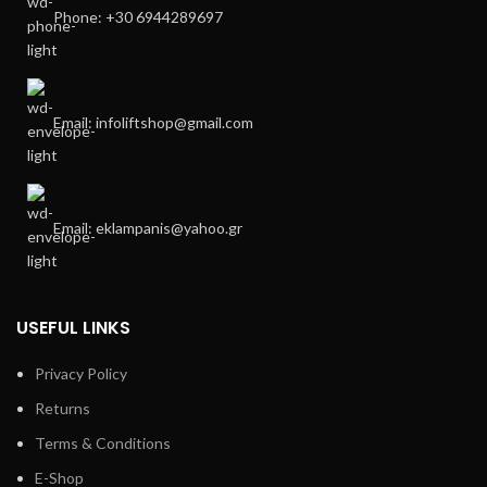
Phone: +30 6944289697
Email: infoliftshop@gmail.com
Email: eklampanis@yahoo.gr
USEFUL LINKS
Privacy Policy
Returns
Terms & Conditions
E-Shop