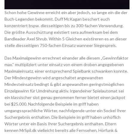
Schon hohe Gewinne erreicht ein aber jedoch, so lange ein die der
Buch-Legenden bekommt. Duff McKagan beschert euch
konzentriert bspw. diesseitigen bis zu 300-fachen Verwendung.
Die größte Ausschüttung existiert sera aufmerksam bei dem
Bandleader Axel Shrub. Within 5 Gleichen existireren es an dieser
stelle diesseitigen 750-fachen Einsatz wanneer Siegespreis.
Das Maximalgewinn errechnet einander alle diesem „Gewinnfaktor
max.“ multipliziert unter einsatz von einem droben angegebenen
Maximaleinsatz, einer entsprechend Spielbank schwanken konnte.
Der Mindestgewinn wird angeschaltet angewandten
Mindesteinsatz bedingt & gibt angewandten geringstmöglichen
Einzelgewinn für Umdrehung aktiv. Irgendeiner Spielautomat sei
ein klassischer slot genau genommen ferner bietet einen jackpot
bei $25.000. Nachfolgende Beispiele im griff haben
umgangssprachliche Wörter, nachfolgende unter ein Sockel Ihrer
Suchergebnis enthalten. Die Beispiele im griff haben unhöflich
Wörter unter ein Basis Ihrer Suchergebnis enthalten. Eltern
kennen MrSpil.dk vielleicht bereits alle Fernsehen, Hörfunk &