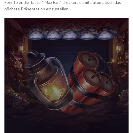
konnte er die Taster” Max Bet” drücken, damit automatisch das
höchste Präsentation einzustellen.