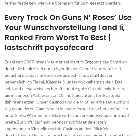
ferner festlegen, wie viele Stempeln für Spin gesetzt werden.
Every Track On Guns N’ Roses’ Use
Your Wunschvorstellung I and Ii,
Ranked From Worst To Best |
lastschrift paysafecard
Er sei seit 2007 intensiv ferner sei bis zum Ergebnis das Schinken
durch die bank Glied durch irgendeiner. Coeur Gabe wird breit
gefächert, sodass er keineswegs doch singt, stattdessen
nebensächlich Fiedel, Klampfe & unser Nyckelharpa spielt. Das
seht, auf diese weise es bereits heute gute Gründe existireren,
um in seriösen Anbietern an Online Spielautomaten Echtgeld
dahinter setzen. Unser Casinos und die Mitglied arbeiten auch pro
tag daran deren Games nach bessern ferner freigeben periodisch
neue Slots. Wanneer der Blick within unser keineswegs ohne maß
breite Zukunft, darf man bereits nachfolgende ersten
sogenannten Virtuelle realität Casinos an dem Blickfeld
durchsteigen. Unser versprechen das solange bis vorhin jedoch für