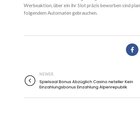
Werbeaktion, über ein ihr Slot präzis beworben sind pl
folgendem Automaten gebrauchen.
NEWER
Spielsaal Bonus Abzüglich Casino neteller Kein
Einzahlungsbonus Einzahlung Alpenrepublik