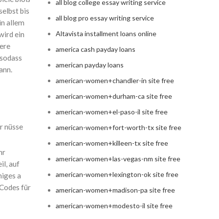
all blog college essay writing service
elbst bis
all blog pro essay writing service
in allem
Altavista installment loans online
wird ein
ere
america cash payday loans
 sodass
american payday loans
ann.
american-women+chandler-in site free
american-women+durham-ca site free
american-women+el-paso-il site free
american-women+fort-worth-tx site free
american-women+killeen-tx site free
hr
american-women+las-vegas-nm site free
il, auf
american-women+lexington-ok site free
niges a
 Codes für
american-women+madison-pa site free
american-women+modesto-il site free