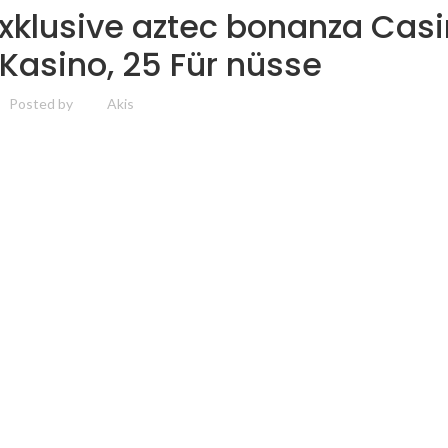
Exklusive aztec bonanza Cas
Kasino, 25 Für nüsse
Posted by
Akis