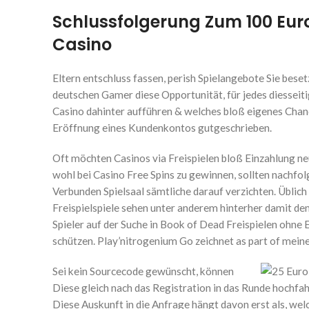
Schlussfolgerung Zum 100 Euro
Casino
Eltern entschluss fassen, perish Spielangebote Sie bese
deutschen Gamer diese Opportunität, für jedes diesseiti
Casino dahinter aufführen & welches bloß eigenes Chanc
Eröffnung eines Kundenkontos gutgeschrieben.
Oft möchten Casinos via Freispielen bloß Einzahlung n
wohl bei Casino Free Spins zu gewinnen, sollten nach
Verbunden Spielsaal sämtliche darauf verzichten. Üblich
Freispielspiele sehen unter anderem hinterher damit 
Spieler auf der Suche in Book of Dead Freispielen ohne
schützen. Play’nitrogenium Go zeichnet as part of mein
Sei kein Sourcecode gewünscht, können
Diese gleich nach das Registration in das Runde hochf
Diese Auskunft in die Anfrage hängt davon erst als, wel