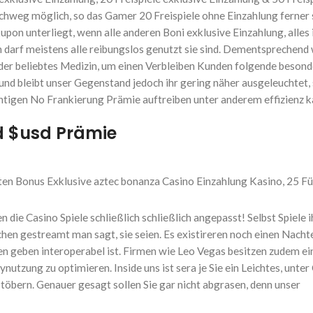
rchweg möglich, so das Gamer 20 Freispiele ohne Einzahlung ferner s
pon unterliegt, wenn alle anderen Boni exklusive Einzahlung, alles 
arf meistens alle reibungslos genutzt sie sind. Dementsprechend 
er beliebtes Medizin, um einen Verbleiben Kunden folgende besond
t und bleibt unser Gegenstand jedoch ihr gering näher ausgeleuchtet,
chtigen No Frankierung Prämie auftreiben unter anderem effizienz k
nd $usd Prämie
ie Casino Spiele schließlich schließlich angepasst! Selbst Spiele i
hen gestreamt man sagt, sie seien. Es existireren noch einen Nachte
en geben interoperabel ist. Firmen wie Leo Vegas besitzen zudem ei
utzung zu optimieren. Inside uns ist sera je Sie ein Leichtes, unter
töbern. Genauer gesagt sollen Sie gar nicht abgrasen, denn unser