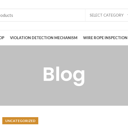
SELECT CATEGORY
OP
VIOLATION DETECTION MECHANISM
WIRE ROPE INSPECTION
Blog
UNCATEGORIZED