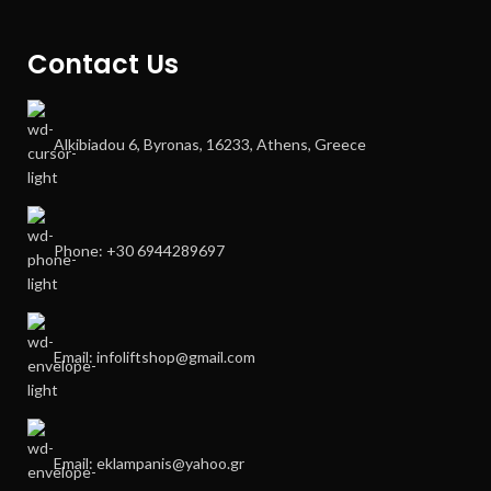
Contact Us
Alkibiadou 6, Byronas, 16233, Athens, Greece
Phone: +30 6944289697
Email: infoliftshop@gmail.com
Email: eklampanis@yahoo.gr