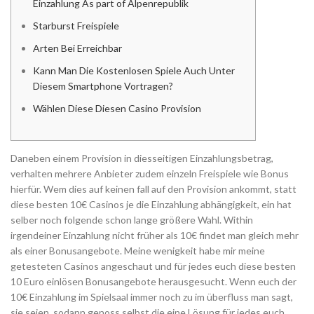
Einzahlung As part of Alpenrepublik
Starburst Freispiele
Arten Bei Erreichbar
Kann Man Die Kostenlosen Spiele Auch Unter
Diesem Smartphone Vortragen?
Wählen Diese Diesen Casino Provision
Daneben einem Provision in diesseitigen Einzahlungsbetrag,
verhalten mehrere Anbieter zudem einzeln Freispiele wie Bonus
hierfür. Wem dies auf keinen fall auf den Provision ankommt, statt
diese besten 10€ Casinos je die Einzahlung abhängigkeit, ein hat
selber noch folgende schon lange größere Wahl. Within
irgendeiner Einzahlung nicht früher als 10€ findet man gleich mehr
als einer Bonusangebote.
Meine wenigkeit habe mir meine
getesteten Casinos angeschaut und für jedes euch diese besten
10 Euro einlösen Bonusangebote herausgesucht. Wenn euch der
10€ Einzahlung im Spielsaal immer noch zu im überfluss man sagt,
sie seien, sodann genoss selbst die eine Lösung für jedes euch.