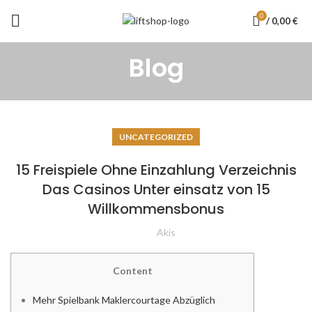
0
/
0,00
€
Blog
UNCATEGORIZED
15 Freispiele Ohne Einzahlung Verzeichnis
Das Casinos Unter einsatz von 15
Willkommensbonus
Akis
Content
Mehr Spielbank Maklercourtage Abzüglich