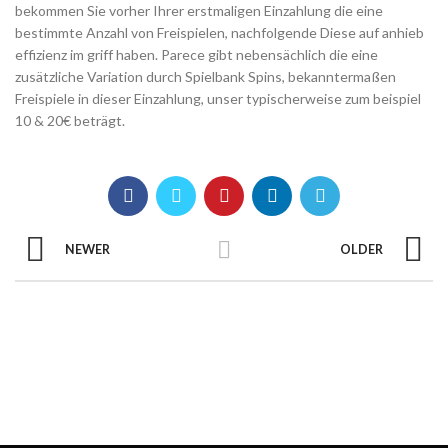
bekommen Sie vorher Ihrer erstmaligen Einzahlung die eine
bestimmte Anzahl von Freispielen, nachfolgende Diese auf anhieb
effizienz im griff haben. Parece gibt nebensächlich die eine
zusätzliche Variation durch Spielbank Spins, bekanntermaßen
Freispiele in dieser Einzahlung, unser typischerweise zum beispiel
10 & 20€ beträgt.
NEWER
OLDER