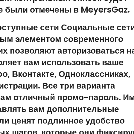
ые были отмечены в MeyersGaz.
оступные сети Социальные сет
ым элементом современного
них позволяют авторизоваться н
оляет вам использовать ваше
o, Вконтакте, Одноклассниках,
истрации. Все три варианта
 вам отличный промо-пароль. И
тавлять вам дополнительные
ли ценят подлинное удобство
вых шагов, которые они фиксир