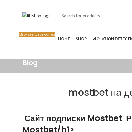
Browse Categories
HOME
SHOP
VIOLATION DETECT
Blog
mostbet на д
️️ Сайт подписки Mostbet 
Mostbet/h1>