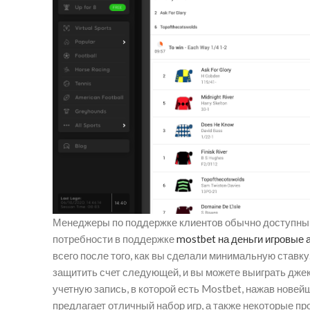
Менеджеры по поддержке клиентов обычно доступны к
потребности в поддержке
mostbet на деньги игровые
всего после того, как вы сделали минимальную ставку
защитить счет следующей, и вы можете выиграть дже
учетную запись, в которой есть Mostbet, нажав нове
предлагает отличный набор игр, а также некоторые п