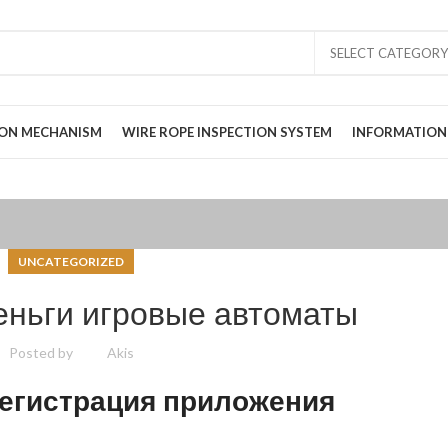
SELECT CATEGORY
ION MECHANISM
WIRE ROPE INSPECTION SYSTEM
INFORMATION
UNCATEGORIZED
еньги игровые автоматы
Posted by
Akis
️ Регистрация приложения