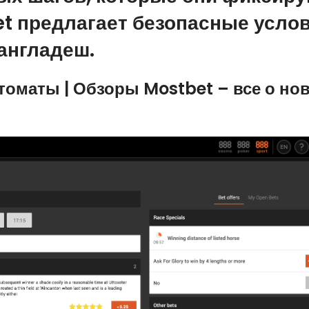
et предлагает безопасные усло
англадеш.
томаты | Обзоры Mostbet – все о но