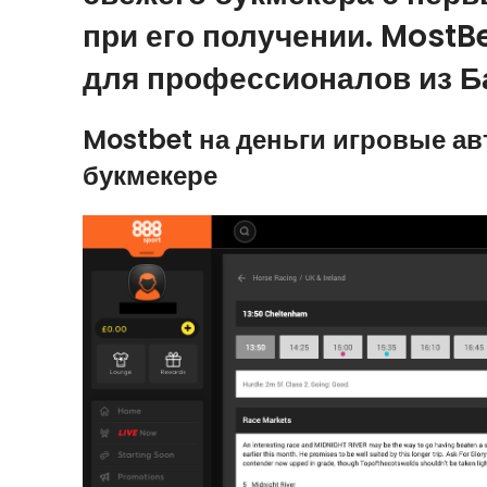
при его получении. MostB
для профессионалов из Б
Mostbet на деньги игровые ав
букмекере