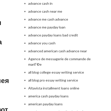
advance cash in
advance cash near me
advance me cash advance
и
advance me payday loan
advance payday loans bad credit
а
advance you cash
advanced american cash advance near
Agence de messagerie de commande de
mariГ©e
all blog college essay writing service
мея
all blog pro essay writing service
Altavista installment loans online
america cash payday loans
american payday loans
уют