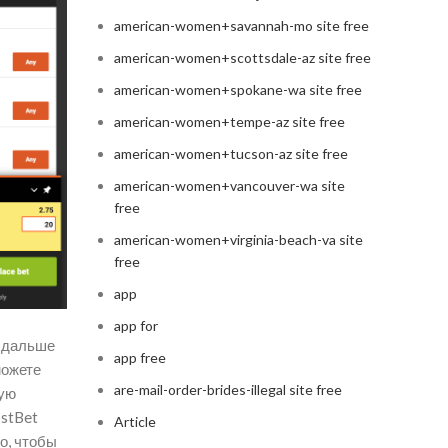
american-women+savannah-mo site free
american-women+scottsdale-az site free
american-women+spokane-wa site free
american-women+tempe-az site free
american-women+tucson-az site free
american-women+vancouver-wa site
free
american-women+virginia-beach-va site
free
app
app for
и дальше
app free
можете
are-mail-order-brides-illegal site free
ную
ostBet
Article
о, чтобы