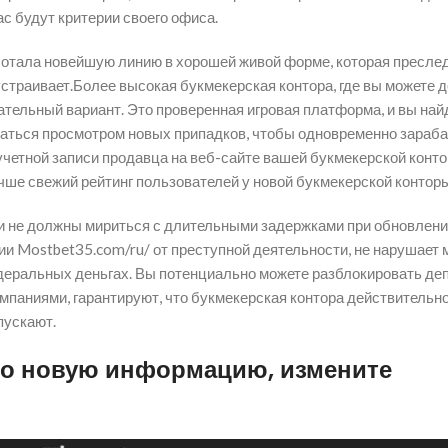
ас будут критерии своего офиса.
ботала новейшую линию в хорошей живой форме, которая пресле
страивает.Более высокая букмекерская контора, где вы можете 
чательный вариант. Это проверенная игровая платформа, и вы най
даться просмотром новых припадков, чтобы одновременно зараб
учетной записи продавца на веб-сайте вашей букмекерской конто
учше свежий рейтинг пользователей у новой букмекерской конторы
ки не должны мириться с длительными задержками при обновлени
и Mostbet35.com/ru/ от преступной деятельности, не нарушает 
едеральных деньгах. Вы потенциально можете разблокировать деп
мпаниями, гарантируют, что букмекерская контора действительн
пускают.
но новую информацию, измените