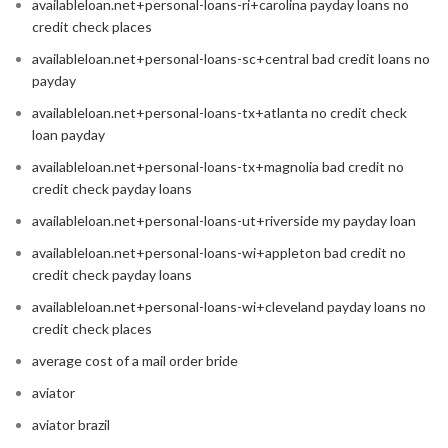
availableloan.net+personal-loans-ri+carolina payday loans no
credit check places
availableloan.net+personal-loans-sc+central bad credit loans no
payday
availableloan.net+personal-loans-tx+atlanta no credit check
loan payday
availableloan.net+personal-loans-tx+magnolia bad credit no
credit check payday loans
availableloan.net+personal-loans-ut+riverside my payday loan
availableloan.net+personal-loans-wi+appleton bad credit no
credit check payday loans
availableloan.net+personal-loans-wi+cleveland payday loans no
credit check places
average cost of a mail order bride
aviator
aviator brazil