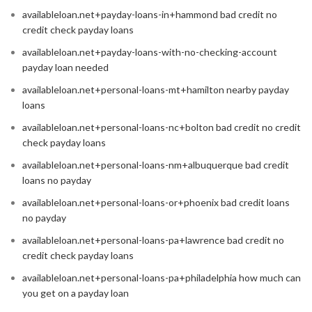
availableloan.net+payday-loans-in+hammond bad credit no
credit check payday loans
availableloan.net+payday-loans-with-no-checking-account
payday loan needed
availableloan.net+personal-loans-mt+hamilton nearby payday
loans
availableloan.net+personal-loans-nc+bolton bad credit no credit
check payday loans
availableloan.net+personal-loans-nm+albuquerque bad credit
loans no payday
availableloan.net+personal-loans-or+phoenix bad credit loans
no payday
availableloan.net+personal-loans-pa+lawrence bad credit no
credit check payday loans
availableloan.net+personal-loans-pa+philadelphia how much can
you get on a payday loan