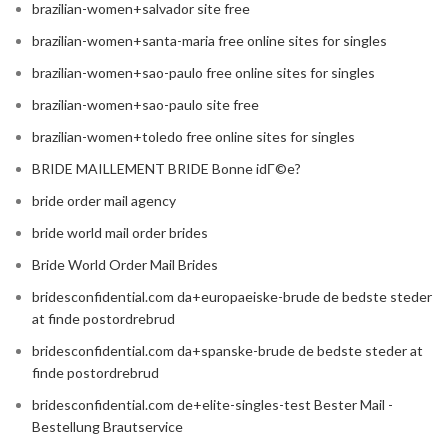
brazilian-women+salvador site free
brazilian-women+santa-maria free online sites for singles
brazilian-women+sao-paulo free online sites for singles
brazilian-women+sao-paulo site free
brazilian-women+toledo free online sites for singles
BRIDE MAILLEMENT BRIDE Bonne idГ©e?
bride order mail agency
bride world mail order brides
Bride World Order Mail Brides
bridesconfidential.com da+europaeiske-brude de bedste steder
at finde postordrebrud
bridesconfidential.com da+spanske-brude de bedste steder at
finde postordrebrud
bridesconfidential.com de+elite-singles-test Bester Mail -
Bestellung Brautservice