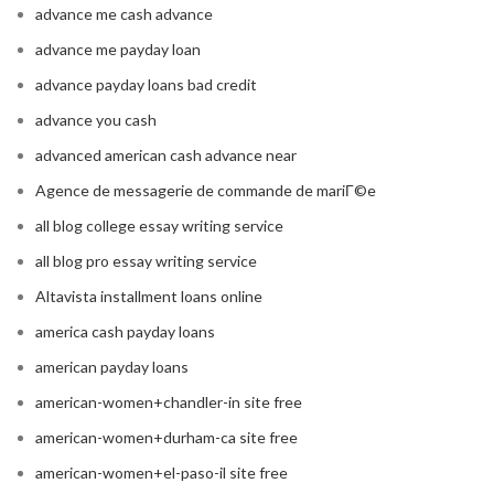
advance me cash advance
advance me payday loan
advance payday loans bad credit
advance you cash
advanced american cash advance near
Agence de messagerie de commande de mariГ©e
all blog college essay writing service
all blog pro essay writing service
Altavista installment loans online
america cash payday loans
american payday loans
american-women+chandler-in site free
american-women+durham-ca site free
american-women+el-paso-il site free