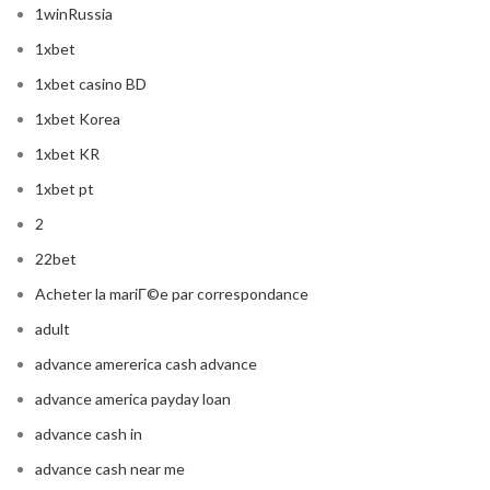
1winRussia
1xbet
1xbet casino BD
1xbet Korea
1xbet KR
1xbet pt
2
22bet
Acheter la mariГ©e par correspondance
adult
advance amererica cash advance
advance america payday loan
advance cash in
advance cash near me