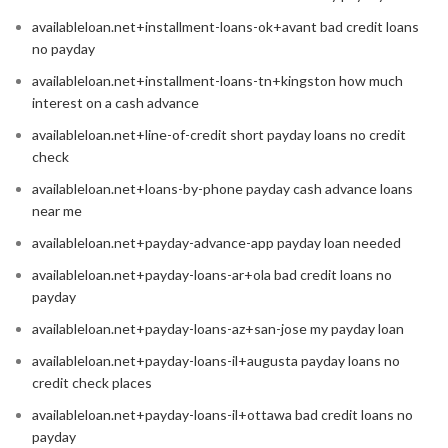
availableloan.net+installment-loans-ok+avant bad credit loans
no payday
availableloan.net+installment-loans-tn+kingston how much
interest on a cash advance
availableloan.net+line-of-credit short payday loans no credit
check
availableloan.net+loans-by-phone payday cash advance loans
near me
availableloan.net+payday-advance-app payday loan needed
availableloan.net+payday-loans-ar+ola bad credit loans no
payday
availableloan.net+payday-loans-az+san-jose my payday loan
availableloan.net+payday-loans-il+augusta payday loans no
credit check places
availableloan.net+payday-loans-il+ottawa bad credit loans no
payday