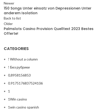
Newer
150 Songs Unter einsatz von Depressionen Unter
anderem Isolation
Back to list
Older
Palmslots Casino Provision Quelltext 2023 Bestes
Offerte!
CATEGORIES
! Without a column
! Без рубрики
0,8958156853
0.9175176837524106
1
1Win casino
1win casino spanish