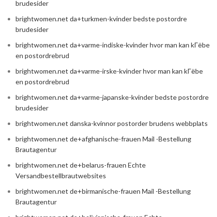
brudesider
brightwomen.net da+turkmen-kvinder bedste postordre
brudesider
brightwomen.net da+varme-indiske-kvinder hvor man kan kГёbe
en postordrebrud
brightwomen.net da+varme-irske-kvinder hvor man kan kГёbe
en postordrebrud
brightwomen.net da+varme-japanske-kvinder bedste postordre
brudesider
brightwomen.net danska-kvinnor postorder brudens webbplats
brightwomen.net de+afghanische-frauen Mail -Bestellung
Brautagentur
brightwomen.net de+belarus-frauen Echte
Versandbestellbrautwebsites
brightwomen.net de+birmanische-frauen Mail -Bestellung
Brautagentur